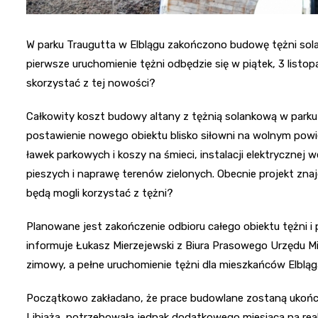
W parku Traugutta w Elblągu zakończono budowę tężni so
pierwsze uruchomienie tężni odbędzie się w piątek, 3 listop
skorzystać z tej nowości?
Całkowity koszt budowy altany z tężnią solankową w parku 
postawienie nowego obiektu blisko siłowni na wolnym powie
ławek parkowych i koszy na śmieci, instalacji elektrycznej 
pieszych i naprawę terenów zielonych. Obecnie projekt znajd
będą mogli korzystać z tężni?
Planowane jest zakończenie odbioru całego obiektu tężni i
informuje Łukasz Mierzejewski z Biura Prasowego Urzędu Mi
zimowy, a pełne uruchomienie tężni dla mieszkańców Elbląg
Początkowo zakładano, że prace budowlane zostaną ukońc
Libiąża, potrzebowała jednak dodatkowego miesiąca na reali