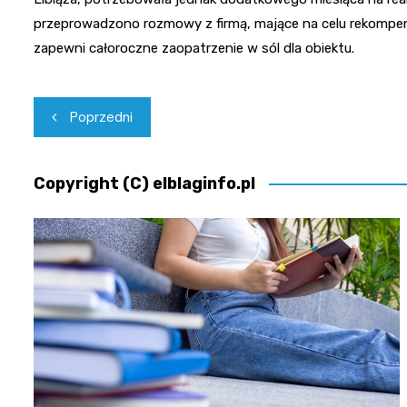
przeprowadzono rozmowy z firmą, mające na celu rekomp
zapewni całoroczne zaopatrzenie w sól dla obiektu.
Nawigacja
Poprzedni
wpisu
Copyright (C) elblaginfo.pl