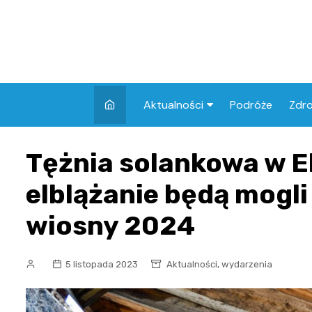
Skip
to
content
Aktualności
Podróże
Zdr
Atrakcje w Elblągu
Szpi
Tężnia solankowa w E
Apt
elblążanie będą mogli 
Skl
wiosny 2024
,
5 listopada 2023
Aktualności
wydarzenia