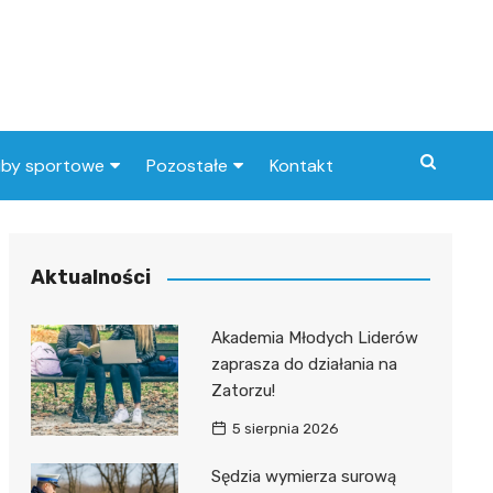
uby sportowe
Pozostałe
Kontakt
nny klub sportowy
Praca Elbląg
ub piłkarski
dlafirm.pracuj.pl
Aktualności
Lista artykułów
Akademia Młodych Liderów
zaprasza do działania na
Zatorzu!
5 sierpnia 2026
Sędzia wymierza surową