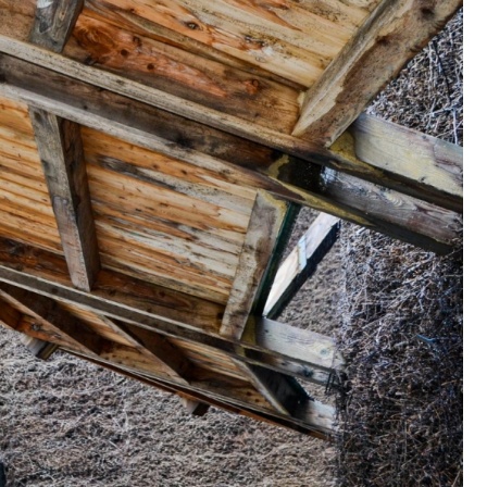
Fryzjer
Poczta
Kino