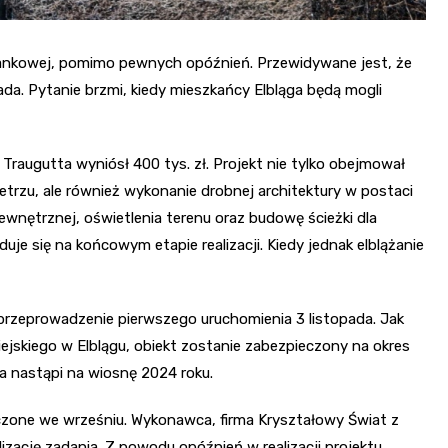
lankowej, pomimo pewnych opóźnień. Przewidywane jest, że
ada. Pytanie brzmi, kiedy mieszkańcy Elbląga będą mogli
Traugutta wyniósł 400 tys. zł. Projekt nie tylko obejmował
trzu, ale również wykonanie drobnej architektury w postaci
wewnętrznej, oświetlenia terenu oraz budowę ścieżki dla
uje się na końcowym etapie realizacji. Kiedy jednak elblążanie
 przeprowadzenie pierwszego uruchomienia 3 listopada. Jak
ejskiego w Elblągu, obiekt zostanie zabezpieczony na okres
a nastąpi na wiosnę 2024 roku.
zone we wrześniu. Wykonawca, firma Kryształowy Świat z
zację zadania. Z powodu opóźnień w realizacji projektu