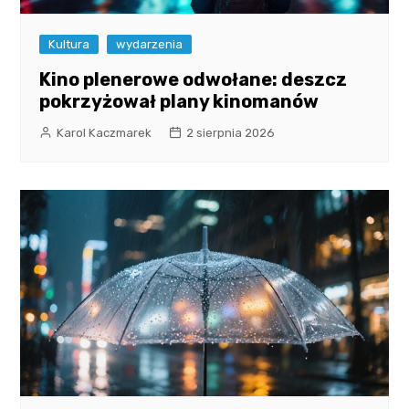
Kultura
wydarzenia
Kino plenerowe odwołane: deszcz
pokrzyżował plany kinomanów
Karol Kaczmarek
2 sierpnia 2026