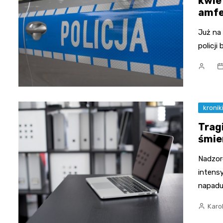
kwie
amf
Już na
policji
kronik
Tragi
śmie
Nadzor
intens
napadu
Karo