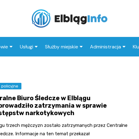
owie
Usługi
Służby miejskie
Administracja
Kl
tal
Wesele
Straż pożarna
Urząd miasta
I
eka
Kluby
Straż miejska
Urząd skarbowy
Kl
i policyjne
ep medyczny
Taxi
Policja
MOPS
ralne Biuro Śledcze w Elblągu
Stacja paliw
ZUS
prowadziło zatrzymania w sprawie
stępstw narkotykowych
Księgarnia
Restauracja
ągu trzech mężczyzn zostało zatrzymanych przez Centralne
ledcze. Informacje na ten temat przekazał
Adwokat