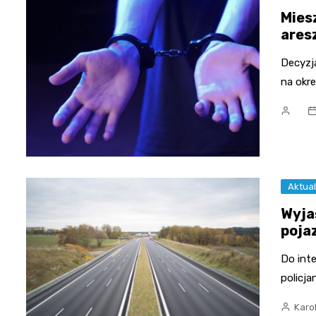
Mies
ares
Decyzj
na okr
Aktual
Wyja
poja
Do int
policj
Karo