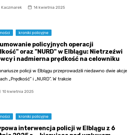
l Kaczmarek
14 kwietnia 2025
Fryzjer
Poczta
ności
kroniki policyjne
Kino
umowanie policyjnych operacji
dkość" oraz "NURD" w Elblągu: Nietrzeźwi
owcy i nadmierna prędkość na celowniku
nariusze policji w Elblągu przeprowadzili niedawno dwie akcje
ach „Prędkość” i „NURD”. W trakcie
10 kwietnia 2025
ności
kroniki policyjne
ypowa interwencja policji w Elblągu z 6