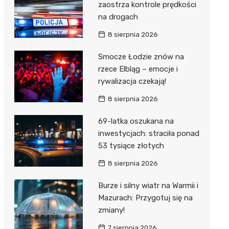
zaostrza kontrole prędkości
na drogach
8 sierpnia 2026
Smocze Łodzie znów na
rzece Elbląg – emocje i
rywalizacja czekają!
8 sierpnia 2026
69-latka oszukana na
inwestycjach: straciła ponad
53 tysiące złotych
8 sierpnia 2026
Burze i silny wiatr na Warmii i
Mazurach: Przygotuj się na
zmiany!
7 sierpnia 2026