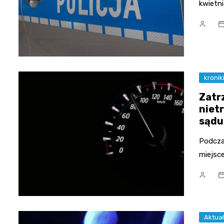
kwietnia
kronik
Zatr
niet
sądu
Podczas
miejsce
Aktual