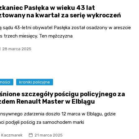
zkaniec Pasłęka w wieku 43 lat
ztowany na kwartał za serię wykroczeń
ą sądu 43-letni obywatel Pasłęka został osadzony w areszcie
es trzech miesięcy. Ten mężczyzna
28 marca 2025
ności
kroniki policyjne
śnione szczegóły pościgu policyjnego za
zdem Renault Master w Elblągu
ensywnego zdarzenia doszło 12 marca w Elblągu, gdzie
anci podjęli pościg za samochodem marki
l Kaczmarek
21 marca 2025