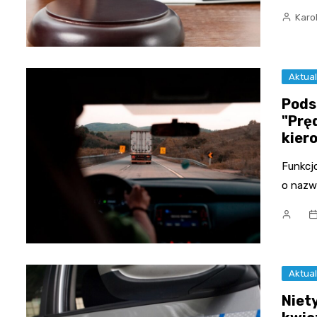
Karo
Aktual
Pods
"Prę
kier
Funkcjo
o nazw
Aktual
Niet