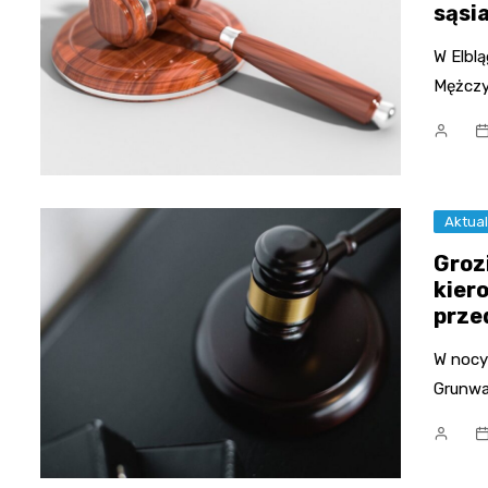
sąsi
W Elblą
Mężczy
Aktual
Groz
kier
prze
W nocy 
Grunwal