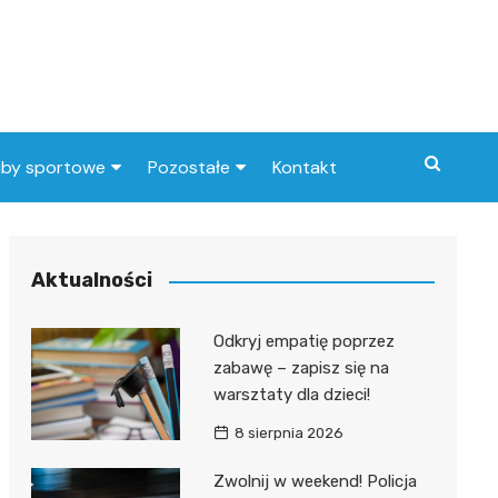
uby sportowe
Pozostałe
Kontakt
nny klub sportowy
Praca Elbląg
ub piłkarski
dlafirm.pracuj.pl
Aktualności
Lista artykułów
Odkryj empatię poprzez
zabawę – zapisz się na
warsztaty dla dzieci!
8 sierpnia 2026
Zwolnij w weekend! Policja