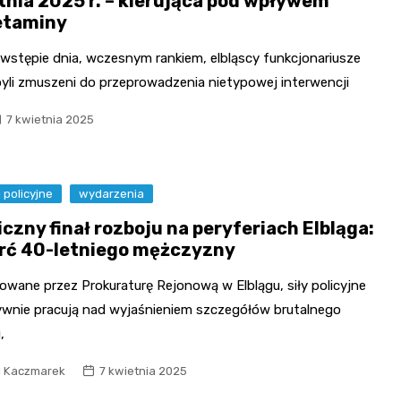
tnia 2025 r. – kierująca pod wpływem
etaminy
 wstępie dnia, wczesnym rankiem, elbląscy funkcjonariusze
 byli zmuszeni do przeprowadzenia nietypowej interwencji
7 kwietnia 2025
i policyjne
wydarzenia
czny finał rozboju na peryferiach Elbląga:
rć 40-letniego mężczyzny
owane przez Prokuraturę Rejonową w Elblągu, siły policyjne
ywnie pracują nad wyjaśnieniem szczegółów brutalnego
,
l Kaczmarek
7 kwietnia 2025