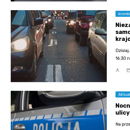
kronik
Niez
samo
kraj
Dzisiaj
16:30 
Aktual
Nocn
ulicy
Na prze