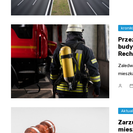
kronik
Prze
budy
Rech
Zaledw
mieszka
Aktual
Zarz
mies