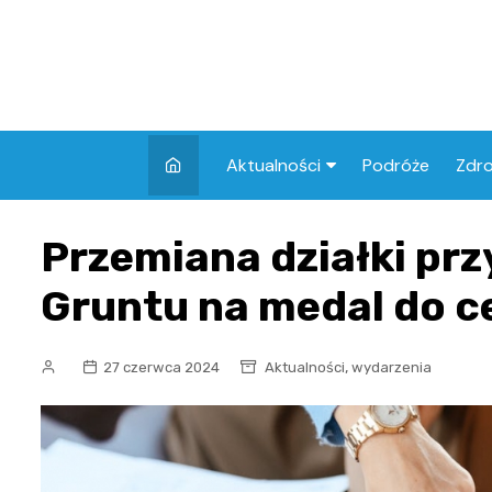
Skip
to
content
Aktualności
Podróże
Zdr
Atrakcje w Elblągu
Szpi
Przemiana działki przy
Apt
Gruntu na medal do 
Skl
,
27 czerwca 2024
Aktualności
wydarzenia