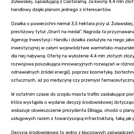
Żuławskiej, sąsiadującą z Castoramą, za kwotę 4,4 mln złot
handlowy dzięki planom jednego z interesantów.
Działka o powierzchni niemal 3,5 hektara przy ul. Żuławski
prestiżowy tytuł „Grunt na medal”. Nagroda ta przyznawan
Agencję Inwestycji i Handlu i działka zasłużyła na niego ja
inwestycyjnej w całym województwie warmińsko-mazurskim.
dla niej nabywcę. Ofertę na wyłożenie 4,4 mln złotych zł
rozwojowa poszukująca innowacyjnych rozwiązań w różnor
odnawialnych źródeł energii), poprzez kosmetykę, biotech
sztucznych, aż po medycynę czy przemysł farmaceutyczny
W ostatnim czasie do urzędu miasta trafiło zaskakujące pis
która wystąpiła o wydanie decyzji środowiskowej dotyczące
wskazuje obwieszczenie prezydenta Elbląga, chodzi o pla
usługowych razem z towarzyszącą infrastrukturą, taką jak pa
Decyzja środowiskowa to jedno z kluczowych zaświadczeń 