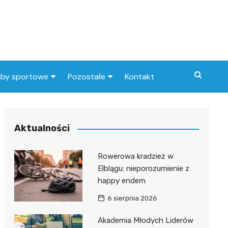
uby sportowe
Pozostałe
Kontakt
nny klub sportowy
Praca Elbląg
ub piłkarski
dlafirm.pracuj.pl
Aktualności
Lista artykułów
Rowerowa kradzież w
Elblągu: nieporozumienie z
happy endem
6 sierpnia 2026
Akademia Młodych Liderów