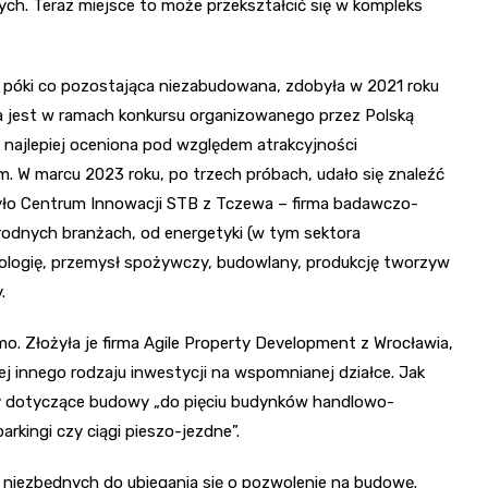
ych. Teraz miejsce to może przekształcić się w kompleks
ej, póki co pozostająca niezabudowana, zdobyła w 2021 roku
a jest w ramach konkursu organizowanego przez Polską
ko najlepiej oceniona pod względem atrakcyjności
 W marcu 2023 roku, po trzech próbach, udało się znaleźć
ożyło Centrum Innowacji STB z Tczewa – firma badawczo-
odnych branżach, od energetyki (w tym sektora
nologię, przemysł spożywczy, budowlany, produkcję tworzyw
.
mo. Złożyła je firma Agile Property Development z Wrocławia,
j innego rodzaju inwestycji na wspomnianej działce. Jak
ny dotyczące budowy „do pięciu budynków handlowo-
rkingi czy ciągi pieszo-jezdne”.
niezbędnych do ubiegania się o pozwolenie na budowę.