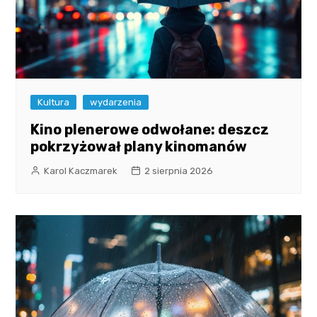
Kultura
wydarzenia
Kino plenerowe odwołane: deszcz
pokrzyżował plany kinomanów
Karol Kaczmarek
2 sierpnia 2026