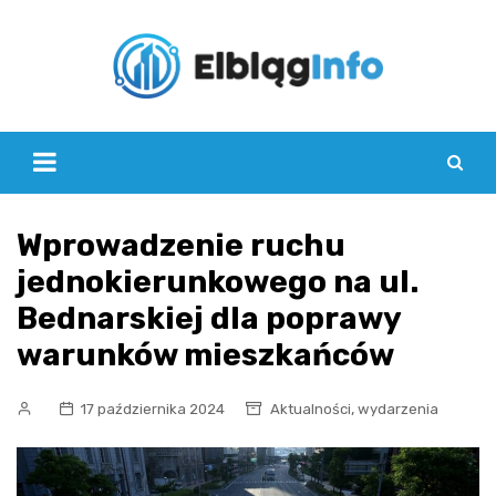
Skip
to
content
Wprowadzenie ruchu
jednokierunkowego na ul.
Bednarskiej dla poprawy
warunków mieszkańców
,
17 października 2024
Aktualności
wydarzenia