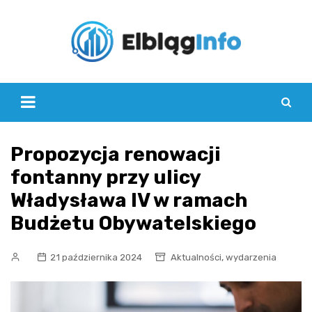
Skip
to
content
Propozycja renowacji
fontanny przy ulicy
Władysława IV w ramach
Budżetu Obywatelskiego
,
21 października 2024
Aktualności
wydarzenia