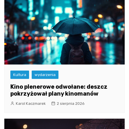
Kultura
wydarzenia
Kino plenerowe odwołane: deszcz
pokrzyżował plany kinomanów
Karol Kaczmarek
2 sierpnia 2026