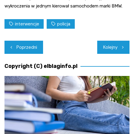
wykroczenia w jednym kierował samochodem marki BMW.
interwencje
policja
Nawigacja
Poprzedni
Kolejny
wpisu
Copyright (C) elblaginfo.pl