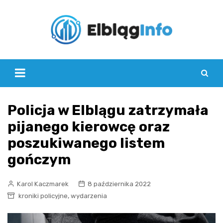
Skip
to
content
Policja w Elblągu zatrzymała
pijanego kierowcę oraz
poszukiwanego listem
gończym
Karol Kaczmarek
8 października 2022
,
kroniki policyjne
wydarzenia