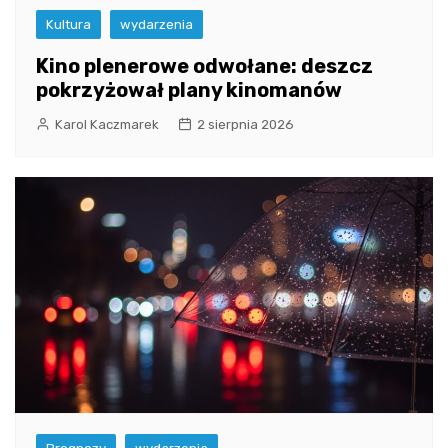
Kultura
wydarzenia
Kino plenerowe odwołane: deszcz
pokrzyżował plany kinomanów
Karol Kaczmarek
2 sierpnia 2026