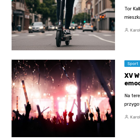
Tor Ka
mieszk
Karo
Sport
XV W
emoc
Na tere
przygo
Karo