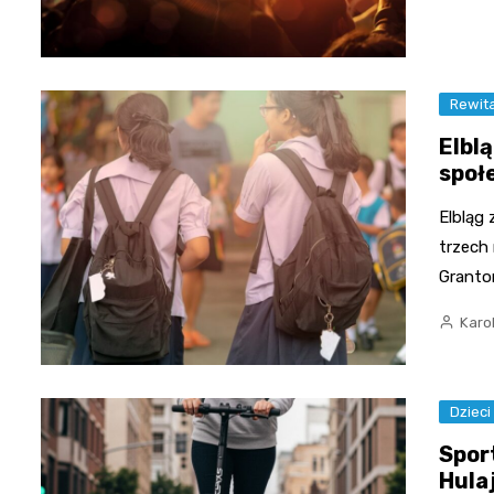
Rewita
Elblą
społ
Elbląg 
trzech
Grant
Karo
Dzieci
Spor
Hulaj