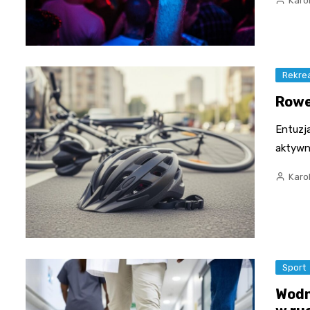
Karo
Rekre
Rowe
Entuzj
aktywne
Karo
Sport
Wodn