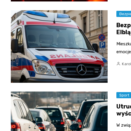
Bezpi
Bezp
Elbl
Mieszka
emocje
Karo
Sport
Utru
wyśc
W zwią