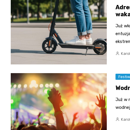
Adre
waka
Już wk
entuzja
ekstre
Karo
Festiw
Wodn
Już w n
wodnej
Karo