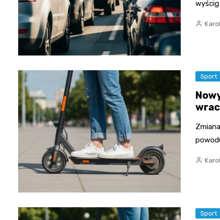
wyścig
Karo
Sport
Nowy
wrac
Zmiana
powodu
Karo
Sport