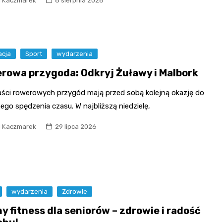
l Kaczmarek
8 sierpnia 2026
Fryzjer
Poczta
acja
Sport
wydarzenia
Kino
rowa przygoda: Odkryj Żuławy i Malbork
aści rowerowych przygód mają przed sobą kolejną okazję do
go spędzenia czasu. W najbliższą niedzielę,
l Kaczmarek
29 lipca 2026
wydarzenia
Zdrowie
y fitness dla seniorów – zdrowie i radość