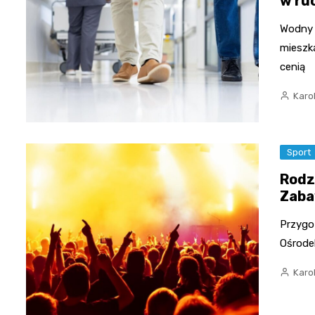
w ru
Wodny 
mieszk
cenią
Karo
Sport
Rodz
Zaba
Przygo
Ośrodek
Karo