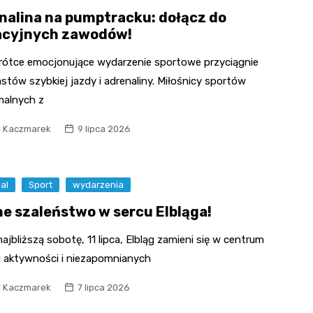
nalina na pumptracku: dołącz do
cyjnych zawodów!
rótce emocjonujące wydarzenie sportowe przyciągnie
stów szybkiej jazdy i adrenaliny. Miłośnicy sportów
malnych z
l Kaczmarek
9 lipca 2026
al
Sport
wydarzenia
e szaleństwo w sercu Elbląga!
ajbliższą sobotę, 11 lipca, Elbląg zamieni się w centrum
 aktywności i niezapomnianych
l Kaczmarek
7 lipca 2026