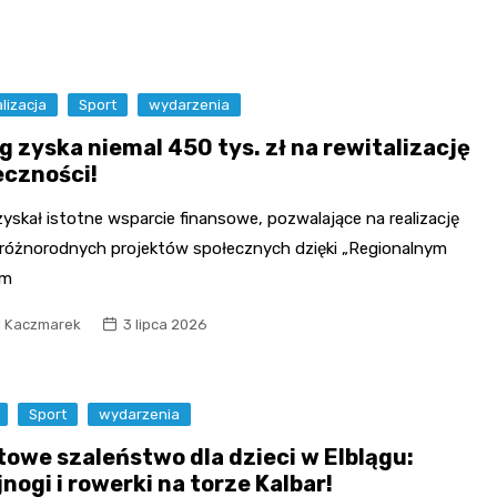
lizacja
Sport
wydarzenia
g zyska niemal 450 tys. zł na rewitalizację
eczności!
zyskał istotne wsparcie finansowe, pozwalające na realizację
 różnorodnych projektów społecznych dzięki „Regionalnym
om
l Kaczmarek
3 lipca 2026
Sport
wydarzenia
towe szaleństwo dla dzieci w Elblągu:
nogi i rowerki na torze Kalbar!