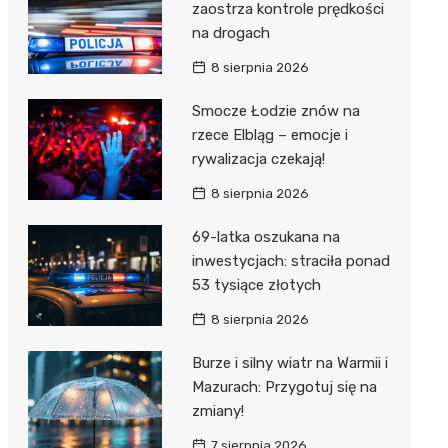
zaostrza kontrole prędkości
na drogach
8 sierpnia 2026
Smocze Łodzie znów na
rzece Elbląg – emocje i
rywalizacja czekają!
8 sierpnia 2026
69-latka oszukana na
inwestycjach: straciła ponad
53 tysiące złotych
8 sierpnia 2026
Burze i silny wiatr na Warmii i
Mazurach: Przygotuj się na
zmiany!
7 sierpnia 2026