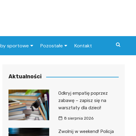
uby sportowe
Pozostałe
Kontakt
nny klub sportowy
Praca Elbląg
ub piłkarski
dlafirm.pracuj.pl
Aktualności
Lista artykułów
Odkryj empatię poprzez
zabawę – zapisz się na
warsztaty dla dzieci!
8 sierpnia 2026
Zwolnij w weekend! Policja