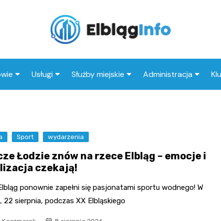
owie
Usługi
Służby miejskie
Administracja
Kl
tal
Wesele
Straż pożarna
Urząd miasta
I
eka
Kluby
Straż miejska
Urząd skarbowy
Kl
a
ep medyczny
Sport
Taxi
wydarzenia
Policja
MOPS
ze Łodzie znów na rzece Elbląg – emocje i
Stacja paliw
ZUS
lizacja czekają!
Księgarnia
Elbląg ponownie zapełni się pasjonatami sportu wodnego! W
Restauracja
 22 sierpnia, podczas XX Elbląskiego
Adwokat