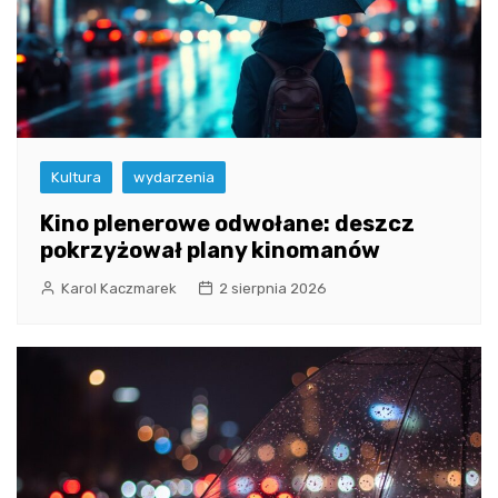
Kultura
wydarzenia
Kino plenerowe odwołane: deszcz
pokrzyżował plany kinomanów
Karol Kaczmarek
2 sierpnia 2026