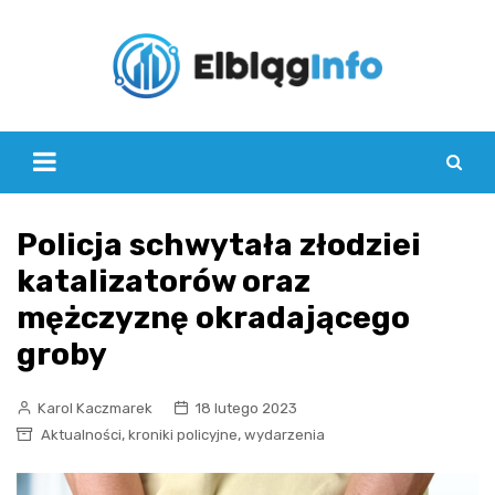
Skip
to
content
Policja schwytała złodziei
katalizatorów oraz
mężczyznę okradającego
groby
Karol Kaczmarek
18 lutego 2023
,
,
Aktualności
kroniki policyjne
wydarzenia