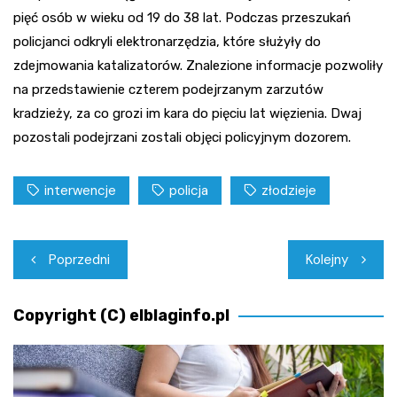
pięć osób w wieku od 19 do 38 lat. Podczas przeszukań
policjanci odkryli elektronarzędzia, które służyły do
zdejmowania katalizatorów. Znalezione informacje pozwoliły
na przedstawienie czterem podejrzanym zarzutów
kradzieży, za co grozi im kara do pięciu lat więzienia. Dwaj
pozostali podejrzani zostali objęci policyjnym dozorem.
interwencje
policja
złodzieje
Nawigacja
Poprzedni
Kolejny
wpisu
Copyright (C) elblaginfo.pl