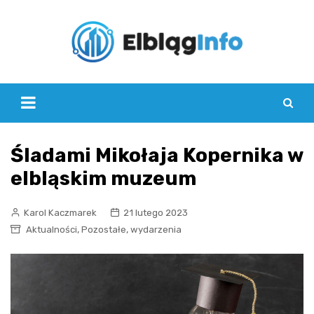
Skip
to
content
Śladami Mikołaja Kopernika w
elbląskim muzeum
Karol Kaczmarek
21 lutego 2023
,
,
Aktualności
Pozostałe
wydarzenia