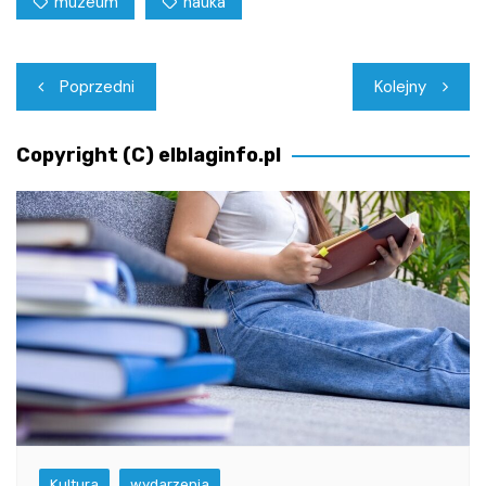
muzeum
nauka
Nawigacja
Poprzedni
Kolejny
wpisu
Copyright (C) elblaginfo.pl
Kultura
wydarzenia