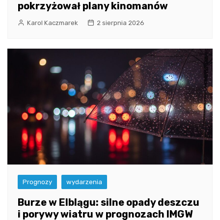
pokrzyżował plany kinomanów
Karol Kaczmarek
2 sierpnia 2026
Prognozy
wydarzenia
Burze w Elblągu: silne opady deszczu
i porywy wiatru w prognozach IMGW