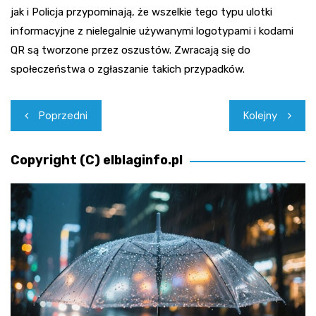
jak i Policja przypominają, że wszelkie tego typu ulotki
informacyjne z nielegalnie używanymi logotypami i kodami
QR są tworzone przez oszustów. Zwracają się do
społeczeństwa o zgłaszanie takich przypadków.
Nawigacja
Poprzedni
Kolejny
wpisu
Copyright (C) elblaginfo.pl