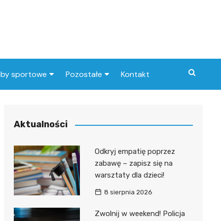
uby sportowe
Pozostałe
Kontakt
nny klub sportowy
Praca Elbląg
ub piłkarski
dlafirm.pracuj.pl
Aktualności
Lista artykułów
Odkryj empatię poprzez
zabawę – zapisz się na
warsztaty dla dzieci!
8 sierpnia 2026
Zwolnij w weekend! Policja