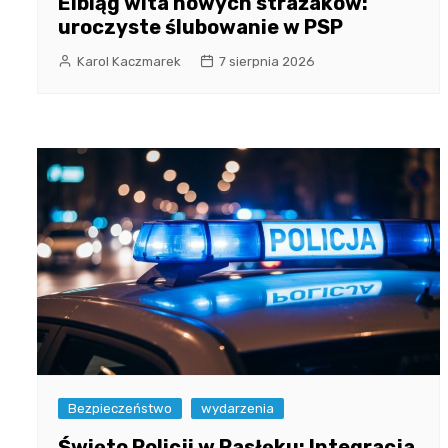
Elbląg wita nowych strażaków:
uroczyste ślubowanie w PSP
Karol Kaczmarek
7 sierpnia 2026
Bezpieczeństwo
wydarzenia
Święto Policji w Pasłęku: Integracja