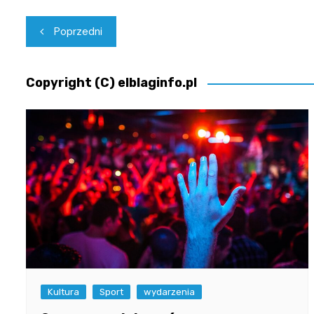
Nawigacja
Poprzedni
wpisu
Copyright (C) elblaginfo.pl
Kultura
Sport
wydarzenia