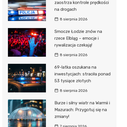
zaostrza kontrole prędkości
na drogach
8 sierpnia 2026
Smocze Łodzie znów na
rzece Elbląg – emocje i
rywalizacja czekają!
8 sierpnia 2026
69-latka oszukana na
inwestycjach: straciła ponad
53 tysiące złotych
8 sierpnia 2026
Burze i silny wiatr na Warmii i
Mazurach: Przygotuj się na
zmiany!
7 sierpnia 2026