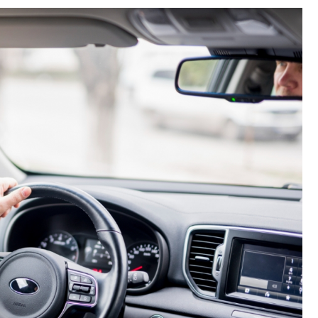
Fryzjer
Poczta
Kino