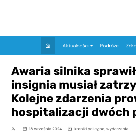
Skip
to
content
Aktualności
Podróże
Zdr
Atrakcje w Elblągu
Szpi
Awaria silnika sprawi
Apt
insignia musiał zatrz
Skl
Kolejne zdarzenia prow
hospitalizacji dwóch
,
18 września 2024
kroniki policyjne
wydarzenia