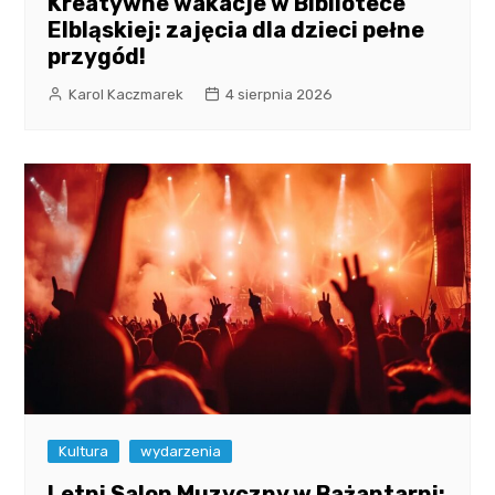
Kreatywne wakacje w Bibliotece
Elbląskiej: zajęcia dla dzieci pełne
przygód!
Karol Kaczmarek
4 sierpnia 2026
Kultura
wydarzenia
Letni Salon Muzyczny w Bażantarni: