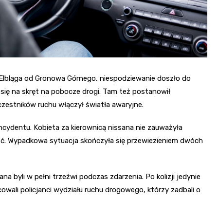
u Elbląga od Gronowa Górnego, niespodziewanie doszło do
ł się na skręt na pobocze drogi. Tam też postanowił
zestników ruchu włączył światła awaryjne.
cydentu. Kobieta za kierownicą nissana nie zauważyła
ść. Wypadkowa sytuacja skończyła się przewiezieniem dwóch
sana byli w pełni trzeźwi podczas zdarzenia. Po kolizji jedynie
cowali policjanci wydziału ruchu drogowego, którzy zadbali o