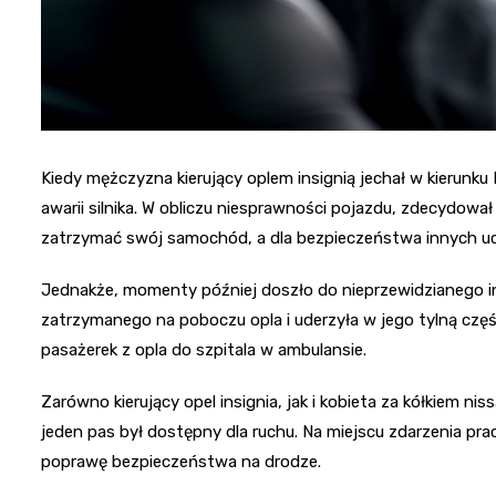
Kiedy mężczyzna kierujący oplem insignią jechał w kierunk
awarii silnika. W obliczu niesprawności pojazdu, zdecydowa
zatrzymać swój samochód, a dla bezpieczeństwa innych uc
Jednakże, momenty później doszło do nieprzewidzianego in
zatrzymanego na poboczu opla i uderzyła w jego tylną czę
pasażerek z opla do szpitala w ambulansie.
Zarówno kierujący opel insignia, jak i kobieta za kółkiem nis
jeden pas był dostępny dla ruchu. Na miejscu zdarzenia pra
poprawę bezpieczeństwa na drodze.