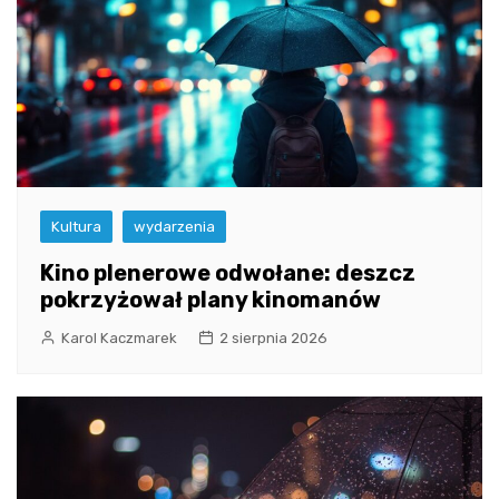
Kultura
wydarzenia
Kino plenerowe odwołane: deszcz
pokrzyżował plany kinomanów
Karol Kaczmarek
2 sierpnia 2026