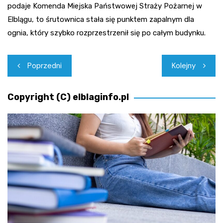
podaje Komenda Miejska Państwowej Straży Pożarnej w
Elblągu, to śrutownica stała się punktem zapalnym dla
ognia, który szybko rozprzestrzenił się po całym budynku.
Nawigacja
Poprzedni
Kolejny
wpisu
Copyright (C) elblaginfo.pl