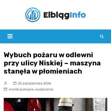
Skip
to
content
Wybuch pożaru w odlewni
przy ulicy Niskiej – maszyna
stanęła w płomieniach
25 października 2024
,
kroniki policyjne
wydarzenia