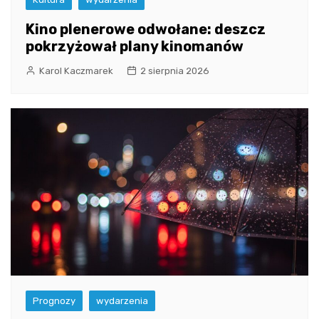
Kino plenerowe odwołane: deszcz
pokrzyżował plany kinomanów
Karol Kaczmarek
2 sierpnia 2026
Prognozy
wydarzenia