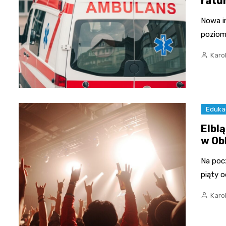
ratu
Nowa i
poziom
Karo
Eduka
Elbl
w Ob
Na pocz
piąty o
Karo