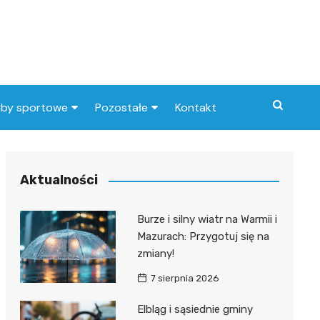
uby sportowe
Pozostałe
Kontakt
nny klub sportowy
Praca Elbląg
ub piłkarski
dlafirm.pracuj.pl
Aktualności
Lista artykułów
Burze i silny wiatr na Warmii i
Mazurach: Przygotuj się na
zmiany!
7 sierpnia 2026
Elbląg i sąsiednie gminy