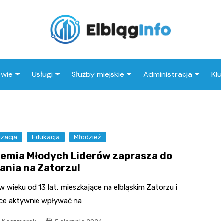
owie
Usługi
Służby miejskie
Administracja
Kl
tal
Wesele
Straż pożarna
Urząd miasta
I
eka
Kluby
Straż miejska
Urząd skarbowy
Kl
izacja
ep medyczny
Edukacja
Taxi
Policja
Młodzież
MOPS
emia Młodych Liderów zaprasza do
Stacja paliw
ZUS
łania na Zatorzu!
Księgarnia
 wieku od 13 lat, mieszkające na elbląskim Zatorzu i
Restauracja
ce aktywnie wpływać na
Adwokat