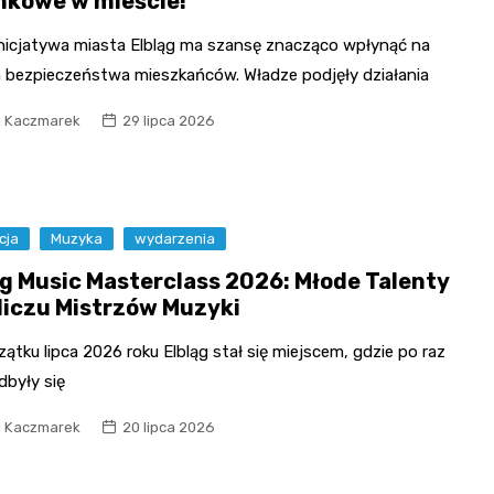
nkowe w mieście!
nicjatywa miasta Elbląg ma szansę znacząco wpłynąć na
 bezpieczeństwa mieszkańców. Władze podjęły działania
l Kaczmarek
29 lipca 2026
cja
Muzyka
wydarzenia
ąg Music Masterclass 2026: Młode Talenty
liczu Mistrzów Muzyki
ątku lipca 2026 roku Elbląg stał się miejscem, gdzie po raz
dbyły się
l Kaczmarek
20 lipca 2026