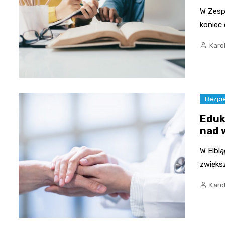
W Zesp
koniec
Karo
Bezpi
Eduk
nad 
W Elblą
zwięks
Karo