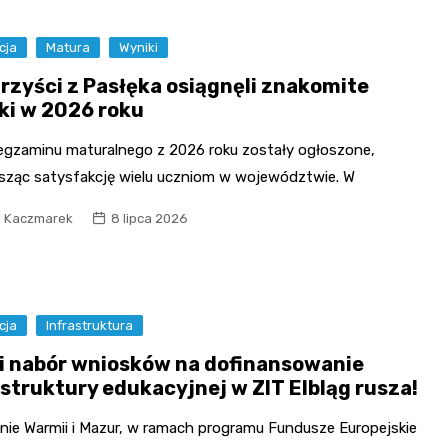
cja
Matura
Wyniki
rzyści z Pasłęka osiągnęli znakomite
ki w 2026 roku
 egzaminu maturalnego z 2026 roku zostały ogłoszone,
sząc satysfakcję wielu uczniom w województwie. W
l Kaczmarek
8 lipca 2026
cja
Infrastruktura
i nabór wniosków na dofinansowanie
astruktury edukacyjnej w ZIT Elbląg rusza!
onie Warmii i Mazur, w ramach programu Fundusze Europejskie