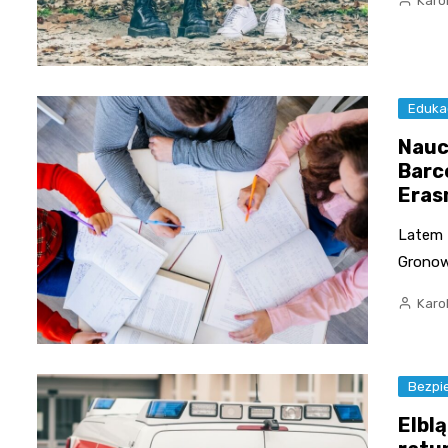
Karo
Eduka
Nauc
Barc
Era
Latem 
Gronow
Karo
Bezpi
Elbl