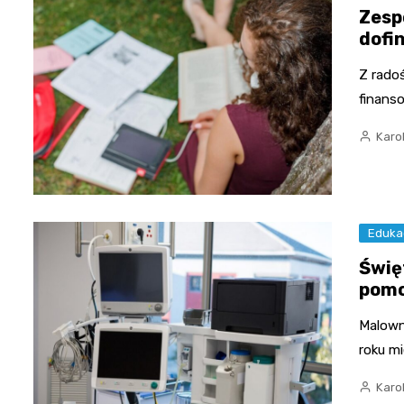
Zesp
dofi
Z rado
finans
Karo
Eduka
Świę
pomo
Malown
roku m
Karo