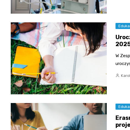
Eduka
Uroc
2025
W Zesp
uroczy
Karo
Eduka
Eras
proje