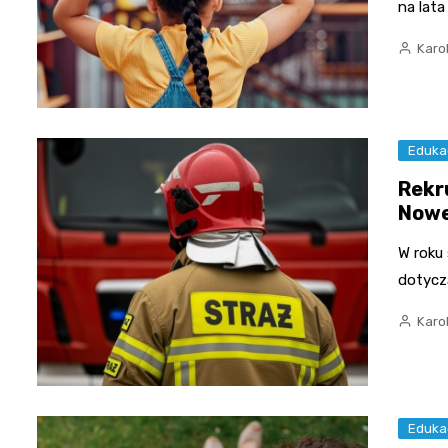
na lat
Karo
Eduka
Rekr
Nowe
W roku
dotycz
Karo
Eduka