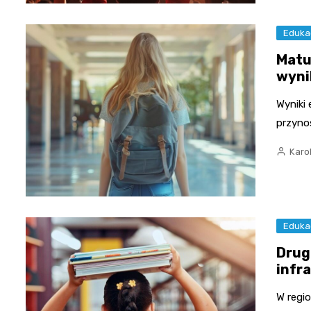
Eduka
Matu
wyni
Wyniki
przyno
Karo
Eduka
Drug
infr
W regi