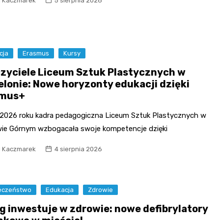
l Kaczmarek
5 sierpnia 2026
Fryzjer
Poczta
cja
Erasmus
Kursy
Kino
zyciele Liceum Sztuk Plastycznych w
elonie: Nowe horyzonty edukacji dzięki
smus+
2026 roku kadra pedagogiczna Liceum Sztuk Plastycznych w
ie Górnym wzbogacała swoje kompetencje dzięki
l Kaczmarek
4 sierpnia 2026
eczeństwo
Edukacja
Zdrowie
ąg inwestuje w zdrowie: nowe defibrylatory