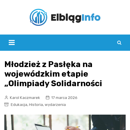
Skip
to
content
Młodzież z Pasłęka na
wojewódzkim etapie
„Olimpiady Solidarności
Karol Kaczmarek
17 marca 2026
,
,
Edukacja
Historia
wydarzenia