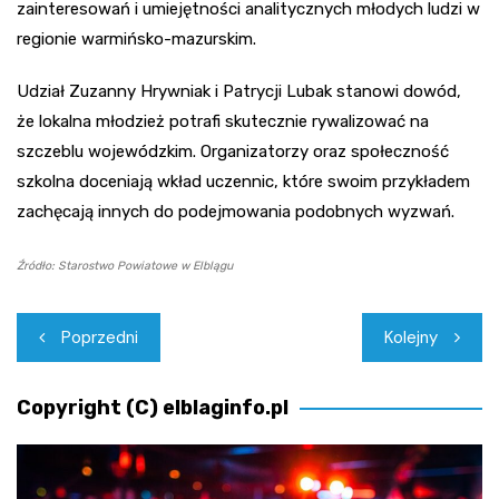
zainteresowań i umiejętności analitycznych młodych ludzi w
regionie warmińsko-mazurskim.
Udział Zuzanny Hrywniak i Patrycji Lubak stanowi dowód,
że lokalna młodzież potrafi skutecznie rywalizować na
szczeblu wojewódzkim. Organizatorzy oraz społeczność
szkolna doceniają wkład uczennic, które swoim przykładem
zachęcają innych do podejmowania podobnych wyzwań.
Źródło: Starostwo Powiatowe w Elblągu
Nawigacja
Poprzedni
Kolejny
wpisu
Copyright (C) elblaginfo.pl