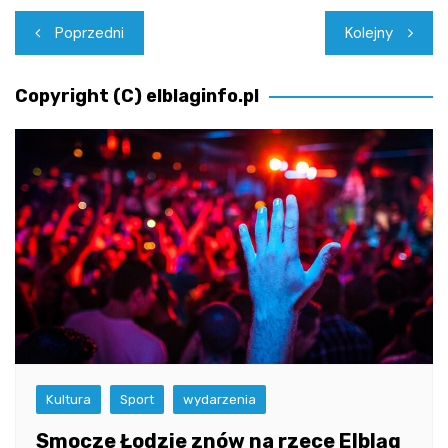
Nawigacja
Poprzedni
Kolejny
wpisu
Copyright (C) elblaginfo.pl
Kultura
Sport
wydarzenia
Smocze Łodzie znów na rzece Elbląg