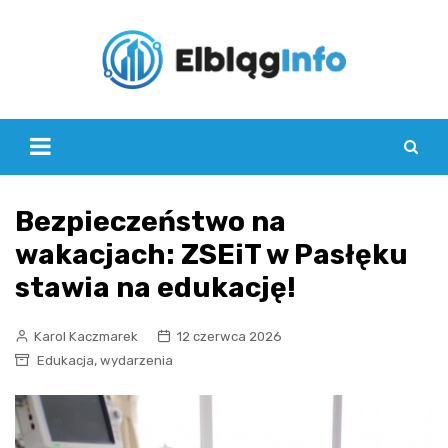
Skip
to
content
Bezpieczeństwo na
wakacjach: ZSEiT w Pasłęku
stawia na edukację!
Karol Kaczmarek
12 czerwca 2026
,
Edukacja
wydarzenia