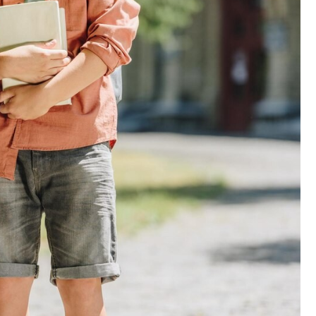
Fryzjer
Poczta
Kino