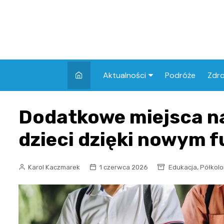
Skip
to
content
Aktualności
Podróże
Zdr
Atrakcje w Elblągu
Szpi
Dodatkowe miejsca na
Apt
dzieci dzięki nowym
Skl
,
Karol Kaczmarek
1 czerwca 2026
Edukacja
Półkolo