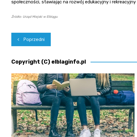
społeczności, stawiając na rozwój edukacyjny i rekreacyjny
Źródło: Urząd Miejski w Elblągu
Nawigacja
Poprzedni
wpisu
Copyright (C) elblaginfo.pl