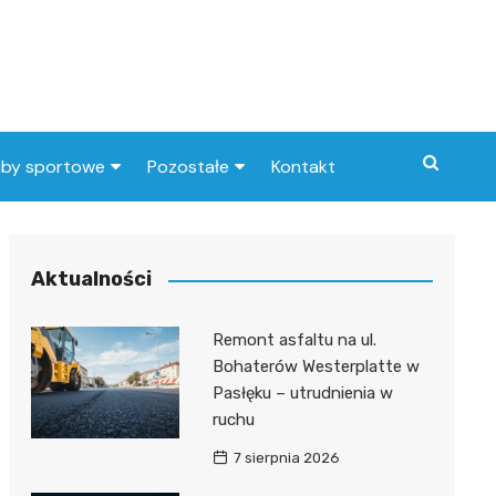
uby sportowe
Pozostałe
Kontakt
nny klub sportowy
Praca Elbląg
ub piłkarski
dlafirm.pracuj.pl
Aktualności
Lista artykułów
Remont asfaltu na ul.
Bohaterów Westerplatte w
Pasłęku – utrudnienia w
ruchu
7 sierpnia 2026