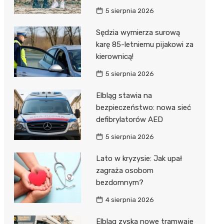
5 sierpnia 2026
Sędzia wymierza surową
karę 85-letniemu pijakowi za
kierownicą!
5 sierpnia 2026
Elbląg stawia na
bezpieczeństwo: nowa sieć
defibrylatorów AED
5 sierpnia 2026
Lato w kryzysie: Jak upał
zagraża osobom
bezdomnym?
4 sierpnia 2026
Elbląg zyska nowe tramwaje