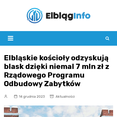
Skip
to
content
Elbląskie kościoły odzyskują
blask dzięki niemal 7 mln zł z
Rządowego Programu
Odbudowy Zabytków
14 grudnia 2023
Aktualności