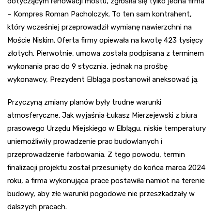
dotyczącym renowacji mostu, zgłosiła się tylko jedna firma
– Kompres Roman Pacholczyk. To ten sam kontrahent,
który wcześniej przeprowadził wymianę nawierzchni na
Moście Niskim. Oferta firmy opiewała na kwotę 423 tysięcy
złotych. Pierwotnie, umowa została podpisana z terminem
wykonania prac do 9 stycznia, jednak na prośbę
wykonawcy, Prezydent Elbląga postanowił aneksować ją.
Przyczyną zmiany planów były trudne warunki
atmosferyczne. Jak wyjaśnia Łukasz Mierzejewski z biura
prasowego Urzędu Miejskiego w Elblągu, niskie temperatury
uniemożliwiły prowadzenie prac budowlanych i
przeprowadzenie farbowania. Z tego powodu, termin
finalizacji projektu został przesunięty do końca marca 2024
roku, a firma wykonująca prace postawiła namiot na terenie
budowy, aby złe warunki pogodowe nie przeszkadzały w
dalszych pracach.