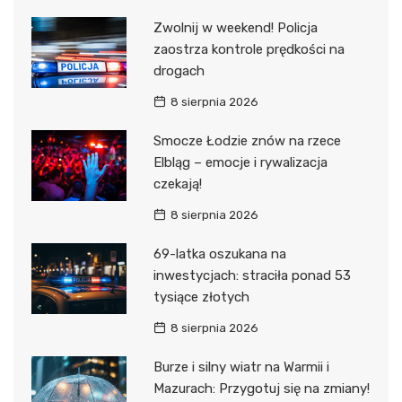
Zwolnij w weekend! Policja
zaostrza kontrole prędkości na
drogach
8 sierpnia 2026
Smocze Łodzie znów na rzece
Elbląg – emocje i rywalizacja
czekają!
8 sierpnia 2026
69-latka oszukana na
inwestycjach: straciła ponad 53
tysiące złotych
8 sierpnia 2026
Burze i silny wiatr na Warmii i
Mazurach: Przygotuj się na zmiany!