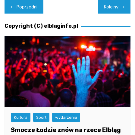
Nawigacja
Poprzedni
Kolejny
wpisu
Copyright (C) elblaginfo.pl
Kultura
Sport
wydarzenia
Smocze Łodzie znów na rzece Elbląg