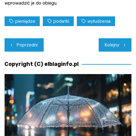
wprowadzić je do obiegu.
pieniądze
podatki
wyłudzenia
Nawigacja
Poprzedni
Kolejny
wpisu
Copyright (C) elblaginfo.pl