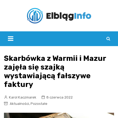
Skip
to
content
Skarbówka z Warmii i Mazur
zajęła się szajką
wystawiającą fałszywe
faktury
Karol Kaczmarek
8 czerwca 2022
,
Aktualności
Pozostałe