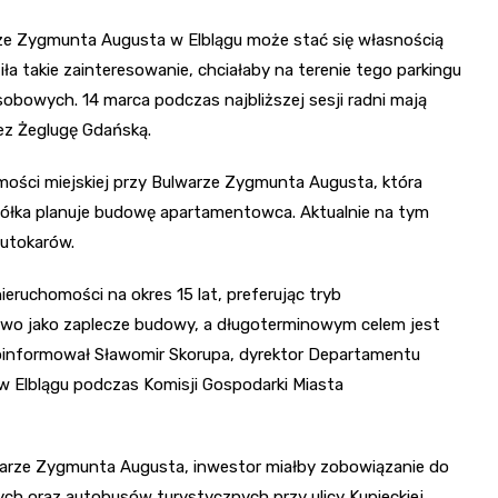
rze Zygmunta Augusta w Elblągu może stać się własnością
ła takie zainteresowanie, chciałaby na terenie tego parkingu
obowych. 14 marca podczas najbliższej sesji radni mają
ez Żeglugę Gdańską.
ości miejskiej przy Bulwarze Zygmunta Augusta, która
spółka planuje budowę apartamentowca. Aktualnie na tym
autokarów.
eruchomości na okres 15 lat, preferując tryb
wo jako zaplecze budowy, a długoterminowym celem jest
informował Sławomir Skorupa, dyrektor Departamentu
w Elblągu podczas Komisji Gospodarki Miasta
warze Zygmunta Augusta, inwestor miałby zobowiązanie do
 oraz autobusów turystycznych przy ulicy Kupieckiej.