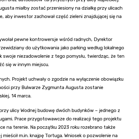
usta miałby zostać przeniesiony na działkę przy ulicach
e, aby inwestor zachował część zieleni znajdującej się na
 wywołał pewne kontrowersje wśród radnych, Dyrektor
rzewidziany do użytkowania jako parking według lokalnego
k swoje niezadowolenie z tego pomysłu, twierdząc, że ten
ć się w innym miejscu.
nych. Projekt uchwały o zgodzie na wyłączenie obowiązku
ości przy Bulwarze Zygmunta Augusta zostanie
kiej, 14 marca.
e przy ulicy Wodnej budowę dwóch budynków – jednego z
ugami. Prace przygotowawcze do realizacji tego projektu
ce na terenie. Na początku 2023 roku rozebrano także
j mieścił m.in. knajpę Tortuga. Wniosek o pozwolenie na