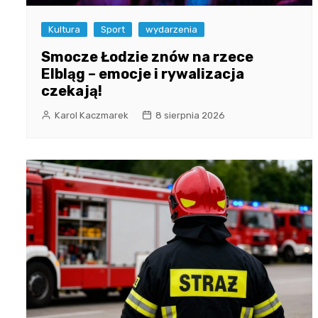
Kultura
Sport
wydarzenia
Smocze Łodzie znów na rzece
Elbląg – emocje i rywalizacja
czekają!
Karol Kaczmarek
8 sierpnia 2026