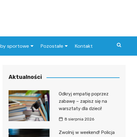
uby sportowe
Pozostałe
Kontakt
nny klub sportowy
Praca Elbląg
ub piłkarski
dlafirm.pracuj.pl
Aktualności
Lista artykułów
Odkryj empatię poprzez
zabawę – zapisz się na
warsztaty dla dzieci!
8 sierpnia 2026
Zwolnij w weekend! Policja