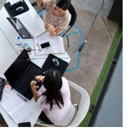
Fryzjer
Poczta
Kino