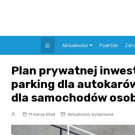
Skip
to
content
Aktualności
Podróże
Zdr
Atrakcje w Elblągu
Szpi
Plan prywatnej inwest
Apt
parking dla autokarów
Skl
dla samochodów oso
,
11 marca 2024
Aktualności
wydarzenia