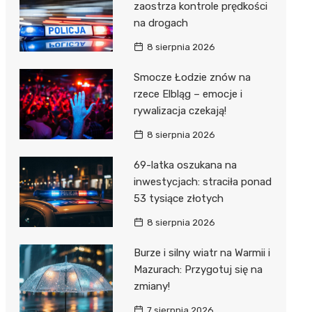
zaostrza kontrole prędkości
na drogach
8 sierpnia 2026
Smocze Łodzie znów na
rzece Elbląg – emocje i
rywalizacja czekają!
8 sierpnia 2026
69-latka oszukana na
inwestycjach: straciła ponad
53 tysiące złotych
8 sierpnia 2026
Burze i silny wiatr na Warmii i
Mazurach: Przygotuj się na
zmiany!
7 sierpnia 2026