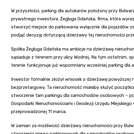
W przyszłości, parking dla autokarów położony przy Bulwa
prywatnego inwestora. Żegluga Gdańska, firma, która wyrazi
stworzyć miejsce do parkowania wyłącznie dla pojazdów os
podjąć decyzję dotyczącą dzierżawy tej nieruchomości prz
Spółka Żegluga Gdańska ma ambicje na dzierżawę nieruchom
sąsiaduje z terenem przy ulicy Wodnej. Na tym ostatnim, 
terenie funkcjonuje już wspomniany wcześniej parking dla 
Inwestor formalnie złożył wniosek o dzierżawę powyższej ni
bezprzetargowy. Ta nieruchomość miałaby służyć początko
stworzenie tam parkingu dla samochodów osobowych – po
Gospodarki Nieruchomościami i Geodezji Urzędu Miejskiego 
przeprowadzonej 11 marca.
W zamian za możliwość dzierżawy nieruchomości przy Bul
stworzenia miejsc parkingowych dla samochodów osobowych