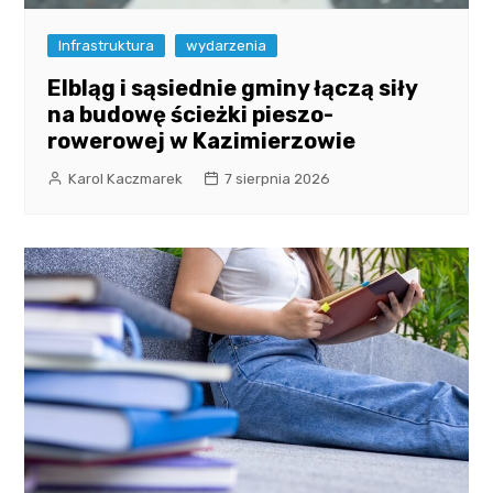
Infrastruktura
wydarzenia
Elbląg i sąsiednie gminy łączą siły
na budowę ścieżki pieszo-
rowerowej w Kazimierzowie
Karol Kaczmarek
7 sierpnia 2026