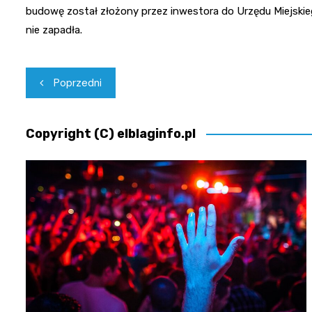
budowę został złożony przez inwestora do Urzędu Miejskiego
nie zapadła.
Nawigacja
Poprzedni
wpisu
Copyright (C) elblaginfo.pl