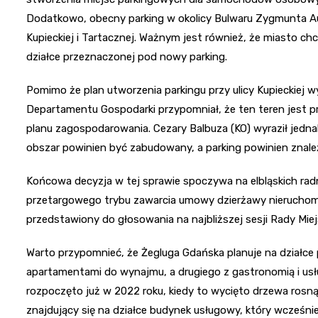
Dodatkowo, obecny parking w okolicy Bulwaru Zygmunta Aug
Kupieckiej i Tartacznej. Ważnym jest również, że miasto chc
działce przeznaczonej pod nowy parking.
Pomimo że plan utworzenia parkingu przy ulicy Kupieckiej
Departamentu Gospodarki przypomniał, że ten teren jest p
planu zagospodarowania. Cezary Balbuza (KO) wyraził jedna
obszar powinien być zabudowany, a parking powinien znaleź
Końcowa decyzja w tej sprawie spoczywa na elbląskich rad
przetargowego trybu zawarcia umowy dzierżawy nieruchom
przedstawiony do głosowania na najbliższej sesji Rady Miejs
Warto przypomnieć, że Żegluga Gdańska planuje na działc
apartamentami do wynajmu, a drugiego z gastronomią i usł
rozpoczęto już w 2022 roku, kiedy to wycięto drzewa rosną
znajdujący się na działce budynek usługowy, który wcześnie