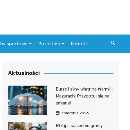
uby sportowe
Pozostałe
Kontakt
nny klub sportowy
Praca Elbląg
ub piłkarski
dlafirm.pracuj.pl
Aktualności
Lista artykułów
Burze i silny wiatr na Warmii i
Mazurach: Przygotuj się na
zmiany!
7 sierpnia 2026
Elbląg i sąsiednie gminy