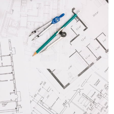
Fryzjer
Poczta
Kino