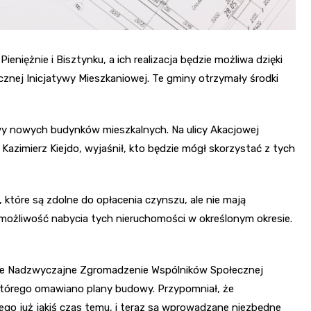
niężnie i Bisztynku, a ich realizacja będzie możliwa dzięki
ej Inicjatywy Mieszkaniowej. Te gminy otrzymały środki
wy nowych budynków mieszkalnych. Na ulicy Akacjowej
 Kazimierz Kiejdo, wyjaśnił, kto będzie mógł skorzystać z tych
które są zdolne do opłacenia czynszu, ale nie mają
 możliwość nabycia tych nieruchomości w określonym okresie.
jsce Nadzwyczajne Zgromadzenie Wspólników Społecznej
którego omawiano plany budowy. Przypomniał, że
ego już jakiś czas temu, i teraz są wprowadzane niezbędne