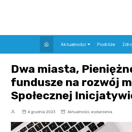
Skip
to
content
Aktualności
Podróże
Zdr
Atrakcje w Elblągu
Szpi
Dwa miasta, Pieniężno
Apt
fundusze na rozwój m
Skl
Społecznej Inicjatyw
,
4 grudnia 2023
Aktualności
wydarzenia