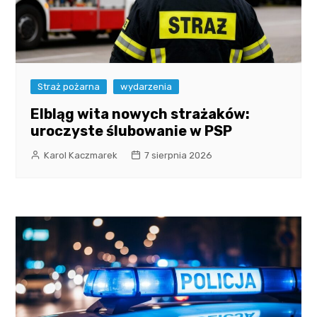
Straż pożarna
wydarzenia
Elbląg wita nowych strażaków:
uroczyste ślubowanie w PSP
Karol Kaczmarek
7 sierpnia 2026