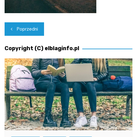
Nawigacja
Poprzedni
wpisu
Copyright (C) elblaginfo.pl