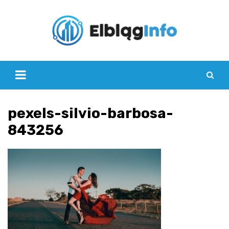
Skip
to
content
pexels-silvio-barbosa-
843256