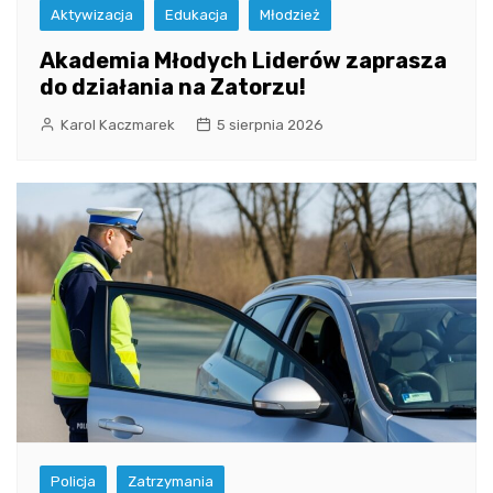
Aktywizacja
Edukacja
Młodzież
Akademia Młodych Liderów zaprasza
do działania na Zatorzu!
Karol Kaczmarek
5 sierpnia 2026
Policja
Zatrzymania