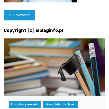
Nawigacja
Poprzedni
wpisu
Copyright (C) elblaginfo.pl
Podstawy empatii
Warsztaty dla dzieci