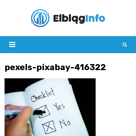
Skip
to
content
pexels-pixabay-416322