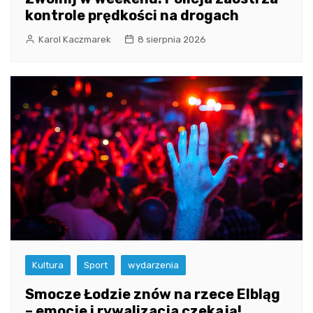
kontrole prędkości na drogach
Karol Kaczmarek
8 sierpnia 2026
Kultura
Sport
wydarzenia
Smocze Łodzie znów na rzece Elbląg
– emocje i rywalizacja czekają!