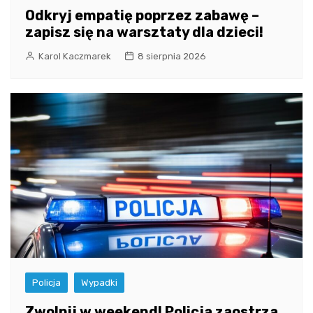
Odkryj empatię poprzez zabawę –
zapisz się na warsztaty dla dzieci!
Karol Kaczmarek
8 sierpnia 2026
Policja
Wypadki
Zwolnij w weekend! Policja zaostrza