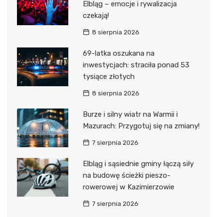
Elbląg – emocje i rywalizacja
czekają!
8 sierpnia 2026
69-latka oszukana na
inwestycjach: straciła ponad 53
tysiące złotych
8 sierpnia 2026
Burze i silny wiatr na Warmii i
Mazurach: Przygotuj się na zmiany!
7 sierpnia 2026
Elbląg i sąsiednie gminy łączą siły
na budowę ścieżki pieszo-
rowerowej w Kazimierzowie
7 sierpnia 2026