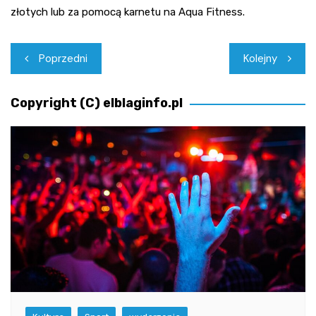
złotych lub za pomocą karnetu na Aqua Fitness.
Nawigacja
Poprzedni
Kolejny
wpisu
Copyright (C) elblaginfo.pl