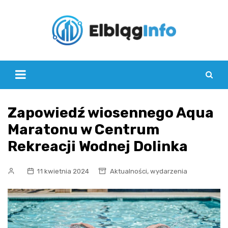
Skip
to
content
Zapowiedź wiosennego Aqua
Maratonu w Centrum
Rekreacji Wodnej Dolinka
,
11 kwietnia 2024
Aktualności
wydarzenia