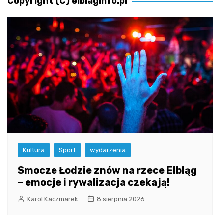
Copyright (C) elblaginfo.pl
Kultura
Sport
wydarzenia
Smocze Łodzie znów na rzece Elbląg
– emocje i rywalizacja czekają!
Karol Kaczmarek
8 sierpnia 2026