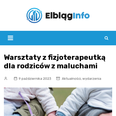
Skip
to
content
Warsztaty z fizjoterapeutką
dla rodziców z maluchami
,
9 października 2023
Aktualności
wydarzenia