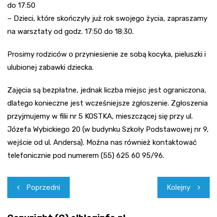
do 17:50
– Dzieci, które skończyły już rok swojego życia, zapraszamy
na warsztaty od godz. 17:50 do 18:30.
Prosimy rodziców o przyniesienie ze sobą kocyka, pieluszki i
ulubionej zabawki dziecka.
Zajęcia są bezpłatne, jednak liczba miejsc jest ograniczona,
dlatego konieczne jest wcześniejsze zgłoszenie. Zgłoszenia
przyjmujemy w filii nr 5 KOSTKA, mieszczącej się przy ul.
Józefa Wybickiego 20 (w budynku Szkoły Podstawowej nr 9,
wejście od ul. Andersa). Można nas również kontaktować
telefonicznie pod numerem (55) 625 60 95/96.
Nawigacja
Poprzedni
Kolejny
wpisu