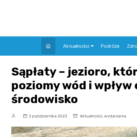
Skip
to
content
Aktualności
Podróże
Zdr
Atrakcje w Elblągu
Szpi
Sąpłaty – jezioro, któ
Apt
poziomy wód i wpływ 
Skl
środowisko
,
3 października 2023
Aktualności
wydarzenia