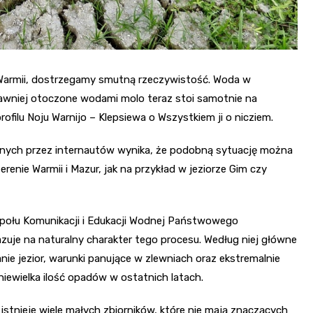
 Warmii, dostrzegamy smutną rzeczywistość. Woda w
 dawniej otoczone wodami molo teraz stoi samotnie na
ilu Noju Warnijo – Klepsiewa o Wszystkiem ji o nicziem.
elonych przez internautów wynika, że podobną sytuację można
nie Warmii i Mazur, jak na przykład w jeziorze Gim czy
społu Komunikacji i Edukacji Wodnej Państwowego
je na naturalny charakter tego procesu. Według niej główne
anie jezior, warunki panujące w zlewniach oraz ekstremalnie
niewielka ilość opadów w ostatnich latach.
istnieje wiele małych zbiorników, które nie mają znaczących