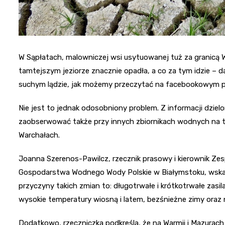
W Sąpłatach, malowniczej wsi usytuowanej tuż za granicą
tamtejszym jeziorze znacznie opadła, a co za tym idzie –
suchym lądzie, jak możemy przeczytać na facebookowym prof
Nie jest to jednak odosobniony problem. Z informacji dzi
zaobserwować także przy innych zbiornikach wodnych na tere
Warchałach.
Joanna Szerenos-Pawilcz, rzecznik prasowy i kierownik Ze
Gospodarstwa Wodnego Wody Polskie w Białymstoku, wskazu
przyczyny takich zmian to: długotrwałe i krótkotrwałe zasil
wysokie temperatury wiosną i latem, bezśnieżne zimy oraz 
Dodatkowo, rzeczniczka podkreśla, że na Warmii i Mazurach 