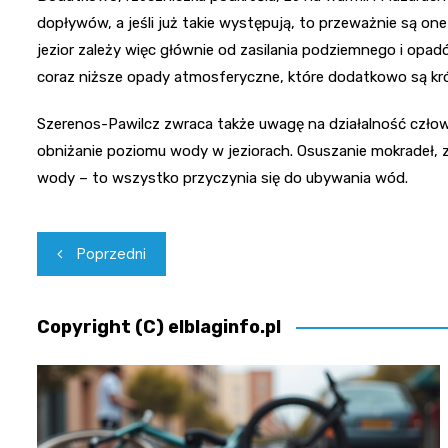
dopływów, a jeśli już takie występują, to przeważnie są one
jezior zależy więc głównie od zasilania podziemnego i opa
coraz niższe opady atmosferyczne, które dodatkowo są kró
Szerenos-Pawilcz zwraca także uwagę na działalność człow
obniżanie poziomu wody w jeziorach. Osuszanie mokradeł,
wody – to wszystko przyczynia się do ubywania wód.
Nawigacja
Poprzedni
wpisu
Copyright (C) elblaginfo.pl