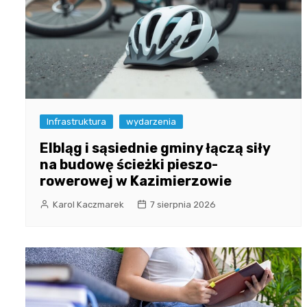
Infrastruktura
wydarzenia
Elbląg i sąsiednie gminy łączą siły
na budowę ścieżki pieszo-
rowerowej w Kazimierzowie
Karol Kaczmarek
7 sierpnia 2026