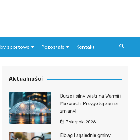
uby sportowe
Pozostałe
Kontakt
nny klub sportowy
Praca Elbląg
ub piłkarski
dlafirm.pracuj.pl
Aktualności
Lista artykułów
Burze i silny wiatr na Warmii i
Mazurach: Przygotuj się na
zmiany!
7 sierpnia 2026
Elbląg i sąsiednie gminy