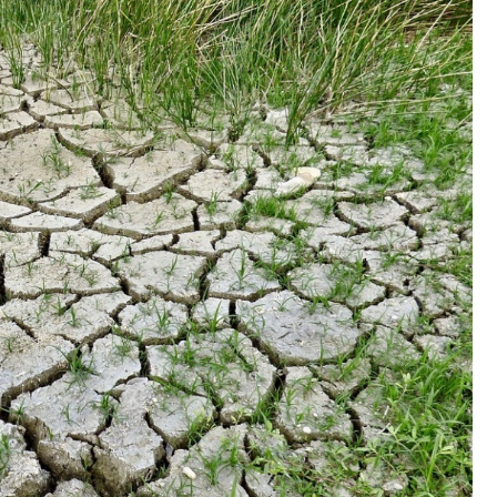
Fryzjer
Poczta
Kino