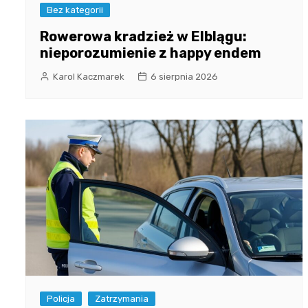
Bez kategorii
Rowerowa kradzież w Elblągu:
nieporozumienie z happy endem
Karol Kaczmarek
6 sierpnia 2026
Policja
Zatrzymania