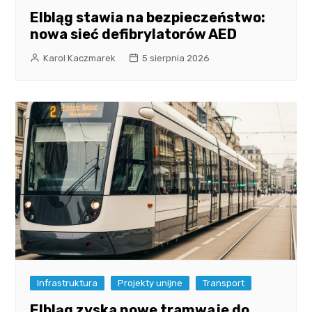
Elbląg stawia na bezpieczeństwo:
nowa sieć defibrylatorów AED
Karol Kaczmarek
5 sierpnia 2026
Infrastruktura
Projekty unijne
Transport
Elbląg zyska nowe tramwaje do