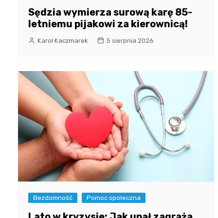
Sędzia wymierza surową karę 85-
letniemu pijakowi za kierownicą!
Karol Kaczmarek
5 sierpnia 2026
Bezdomność
Pomoc społeczna
Lato w kryzysie: Jak upał zagraża