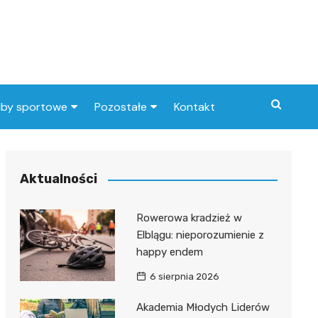
uby sportowe
Pozostałe
Kontakt
nny klub sportowy
Praca Elbląg
ub piłkarski
dlafirm.pracuj.pl
Aktualności
Lista artykułów
Rowerowa kradzież w
Elblągu: nieporozumienie z
happy endem
6 sierpnia 2026
Akademia Młodych Liderów