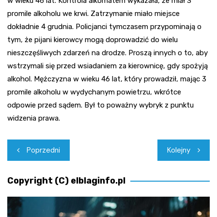
w wieku 46 lat. Kontrola alkomatem wykazała, że miał 3
promile alkoholu we krwi. Zatrzymanie miało miejsce
dokładnie 4 grudnia. Policjanci tymczasem przypominają o
tym, że pijani kierowcy mogą doprowadzić do wielu
nieszczęśliwych zdarzeń na drodze. Proszą innych o to, aby
wstrzymali się przed wsiadaniem za kierownicę, gdy spożyją
alkohol. Mężczyzna w wieku 46 lat, który prowadził, mając 3
promile alkoholu w wydychanym powietrzu, wkrótce
odpowie przed sądem. Był to poważny wybryk z punktu
widzenia prawa.
Nawigacja
Poprzedni
Kolejny
wpisu
Copyright (C) elblaginfo.pl