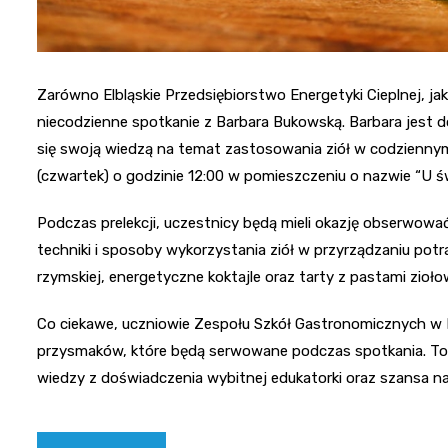
Zarówno Elbląskie Przedsiębiorstwo Energetyki Cieplnej, ja
niecodzienne spotkanie z Barbara Bukowską. Barbara jest d
się swoją wiedzą na temat zastosowania ziół w codziennym
(czwartek) o godzinie 12:00 w pomieszczeniu o nazwie “U św
Podczas prelekcji, uczestnicy będą mieli okazję obserwow
techniki i sposoby wykorzystania ziół w przyrządzaniu pot
rzymskiej, energetyczne koktajle oraz tarty z pastami zioło
Co ciekawe, uczniowie Zespołu Szkół Gastronomicznych w
przysmaków, które będą serwowane podczas spotkania. To 
wiedzy z doświadczenia wybitnej edukatorki oraz szansa n