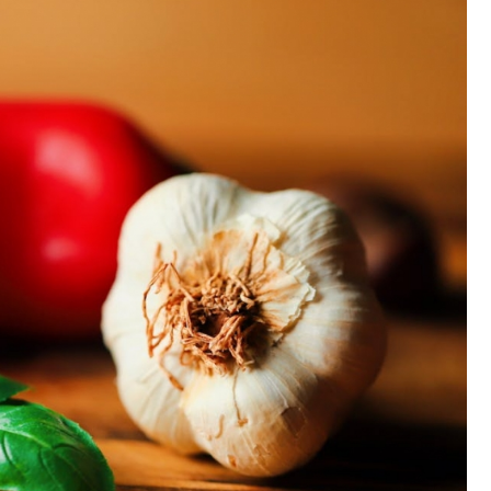
Fryzjer
Poczta
Kino