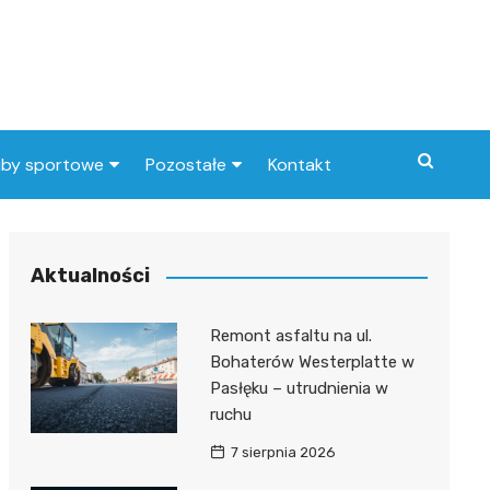
uby sportowe
Pozostałe
Kontakt
nny klub sportowy
Praca Elbląg
ub piłkarski
dlafirm.pracuj.pl
Aktualności
Lista artykułów
Remont asfaltu na ul.
Bohaterów Westerplatte w
Pasłęku – utrudnienia w
ruchu
7 sierpnia 2026