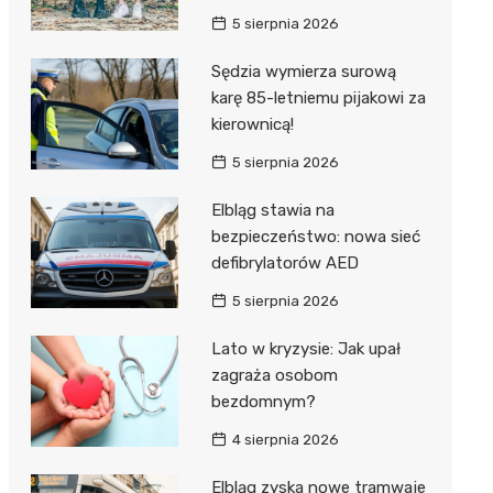
5 sierpnia 2026
Sędzia wymierza surową
karę 85-letniemu pijakowi za
kierownicą!
5 sierpnia 2026
Elbląg stawia na
bezpieczeństwo: nowa sieć
defibrylatorów AED
5 sierpnia 2026
Lato w kryzysie: Jak upał
zagraża osobom
bezdomnym?
4 sierpnia 2026
Elbląg zyska nowe tramwaje