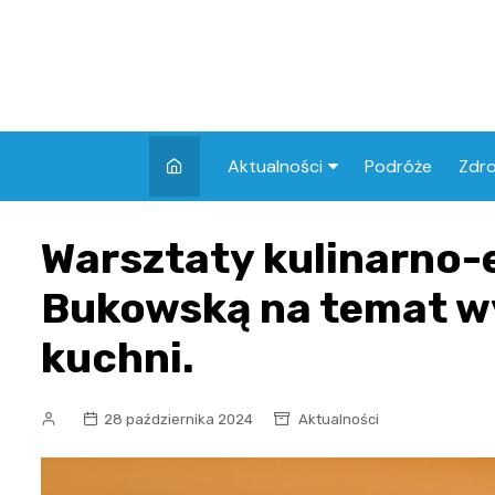
Skip
to
content
Aktualności
Podróże
Zdr
Atrakcje w Elblągu
Szpi
Warsztaty kulinarno-
Apt
Bukowską na temat wy
Skl
kuchni.
28 października 2024
Aktualności