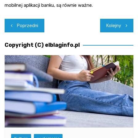
mobilnej aplikacji banku, są równie ważne.
Nawigacja
Poprzedni
Kolejny
wpisu
Copyright (C) elblaginfo.pl