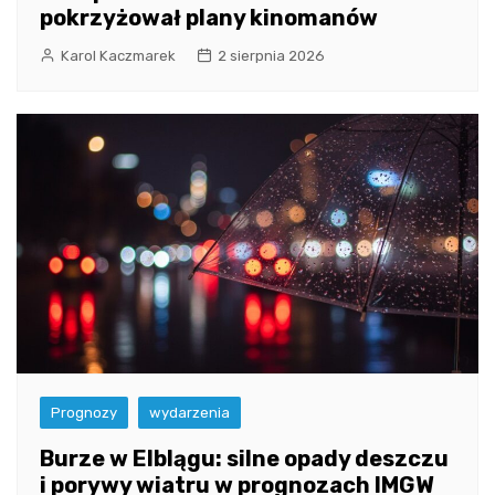
pokrzyżował plany kinomanów
Karol Kaczmarek
2 sierpnia 2026
Prognozy
wydarzenia
Burze w Elblągu: silne opady deszczu
i porywy wiatru w prognozach IMGW