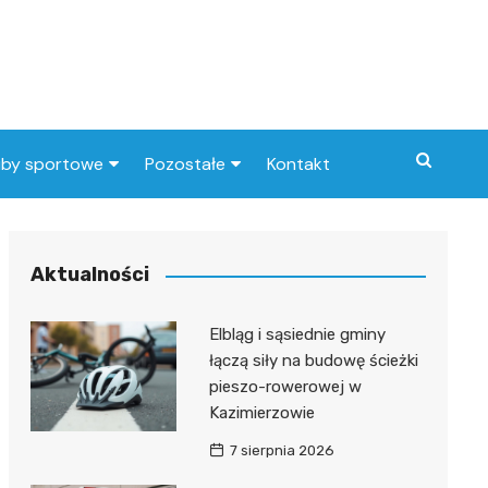
uby sportowe
Pozostałe
Kontakt
nny klub sportowy
Praca Elbląg
ub piłkarski
dlafirm.pracuj.pl
Aktualności
Lista artykułów
Elbląg i sąsiednie gminy
łączą siły na budowę ścieżki
pieszo-rowerowej w
Kazimierzowie
7 sierpnia 2026