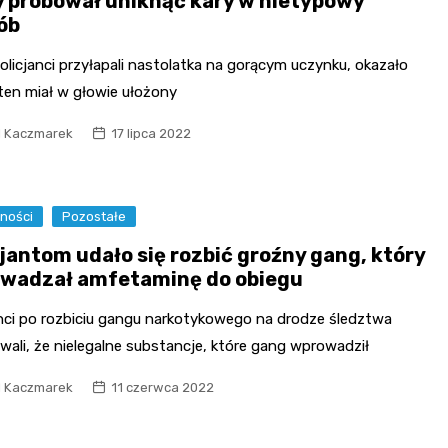
y próbował uniknąć kary w nietypowy
ób
olicjanci przyłapali nastolatka na gorącym uczynku, okazało
 ten miał w głowie ułożony
l Kaczmarek
17 lipca 2022
ności
Pozostałe
cjantom udało się rozbić groźny gang, który
wadzał amfetaminę do obiegu
anci po rozbiciu gangu narkotykowego na drodze śledztwa
ali, że nielegalne substancje, które gang wprowadził
l Kaczmarek
11 czerwca 2022