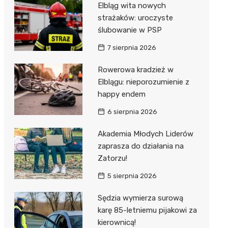
Elbląg wita nowych
strażaków: uroczyste
ślubowanie w PSP
7 sierpnia 2026
Rowerowa kradzież w
Elblągu: nieporozumienie z
happy endem
6 sierpnia 2026
Akademia Młodych Liderów
zaprasza do działania na
Zatorzu!
5 sierpnia 2026
Sędzia wymierza surową
karę 85-letniemu pijakowi za
kierownicą!