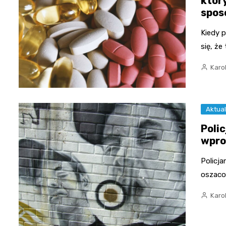
któr
spos
Kiedy p
się, że
Karo
Aktual
Poli
wpro
Policj
oszacow
Karo