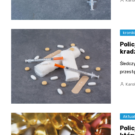
Karo
kronik
Poli
krad
Śledczy
przestę
Karo
Aktual
Poli