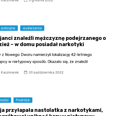
l Kaczmarek
5 grudnia 2022
Fryzjer
Poczta
i policyjne
wydarzenia
Kino
cjanci znaleźli mężczyznę podejrzanego o
zież – w domu posiadał narkotyki
 z Nowego Dworu namierzyli lokalizację 42-letniego
pcy w nietypowy sposób. Okazało się, że znaleźli
l Kaczmarek
29 października 2022
ności
Podróże
cja przyłapała nastolatka z narkotykami,