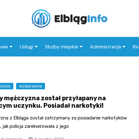
owie
Usługi
Służby miejskie
Administracja
Kl
tal
Wesele
Straż pożarna
Urząd miasta
I
eka
Kluby
Straż miejska
Urząd skarbowy
Kl
ności
ep medyczny
wydarzenia
Taxi
Policja
MOPS
y mężczyzna został przyłapany na
Stacja paliw
ZUS
cym uczynku. Posiadał narkotyki!
Księgarnia
zna z Elbląga został zatrzymany za posiadanie narkotyków
Restauracja
 jak policja zarekwirowała z jego
Adwokat