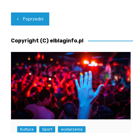
Nawigacja
Poprzedni
wpisu
Copyright (C) elblaginfo.pl
Kultura
Sport
wydarzenia