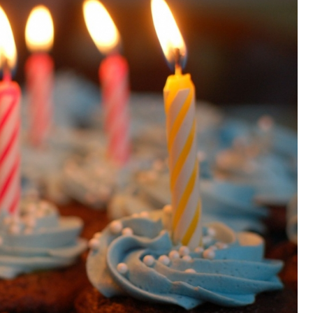
Fryzjer
Poczta
Kino