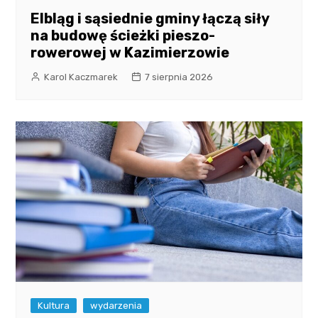
Elbląg i sąsiednie gminy łączą siły
na budowę ścieżki pieszo-
rowerowej w Kazimierzowie
Karol Kaczmarek
7 sierpnia 2026
Kultura
wydarzenia