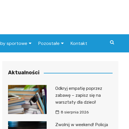
uby sportowe
Pozostałe
Kontakt
nny klub sportowy
Praca Elbląg
ub piłkarski
dlafirm.pracuj.pl
Aktualności
Lista artykułów
Odkryj empatię poprzez
zabawę – zapisz się na
warsztaty dla dzieci!
8 sierpnia 2026
Zwolnij w weekend! Policja