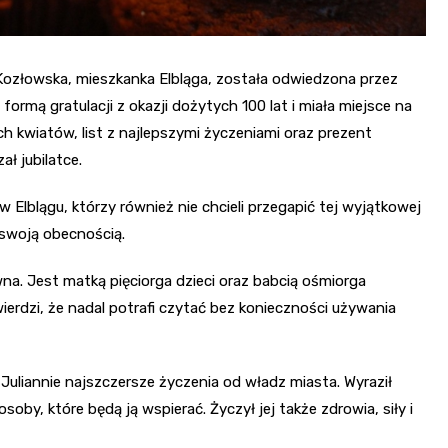
 Kozłowska, mieszkanka Elbląga, została odwiedzona przez
ormą gratulacji z okazji dożytych 100 lat i miała miejsce na
h kwiatów, list z najlepszymi życzeniami oraz prezent
ał jubilatce.
Elblągu, którzy również nie chcieli przegapić tej wyjątkowej
e swoją obecnością.
na. Jest matką pięciorga dzieci oraz babcią ośmiorga
ierdzi, że nadal potrafi czytać bez konieczności używania
Juliannie najszczersze życzenia od władz miasta. Wyraził
soby, które będą ją wspierać. Życzył jej także zdrowia, siły i