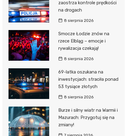
zaostrza kontrole prędkości
na drogach
8 sierpnia 2026
Smocze Łodzie znów na
rzece Elbląg – emocje i
rywalizacja czekają!
8 sierpnia 2026
69-latka oszukana na
inwestycjach: straciła ponad
53 tysiące złotych
8 sierpnia 2026
Burze i silny wiatr na Warmii i
Mazurach: Przygotuj się na
zmiany!
7 sierpnia 2026