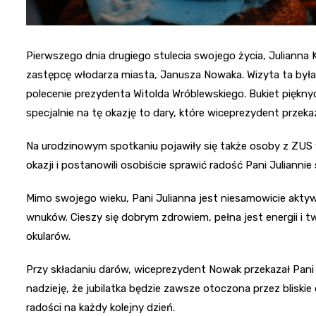
Pierwszego dnia drugiego stulecia swojego życia, Julianna
zastępcę włodarza miasta, Janusza Nowaka. Wizyta ta była f
polecenie prezydenta Witolda Wróblewskiego. Bukiet pięknyc
specjalnie na tę okazję to dary, które wiceprezydent przekaz
Na urodzinowym spotkaniu pojawiły się także osoby z ZUS w 
okazji i postanowili osobiście sprawić radość Pani Julianni
Mimo swojego wieku, Pani Julianna jest niesamowicie aktyw
wnuków. Cieszy się dobrym zdrowiem, pełna jest energii i tw
okularów.
Przy składaniu darów, wiceprezydent Nowak przekazał Pani 
nadzieję, że jubilatka będzie zawsze otoczona przez bliskie o
radości na każdy kolejny dzień.