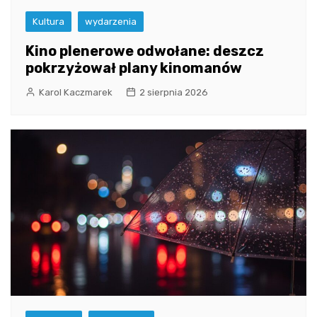
Kultura
wydarzenia
Kino plenerowe odwołane: deszcz
pokrzyżował plany kinomanów
Karol Kaczmarek
2 sierpnia 2026