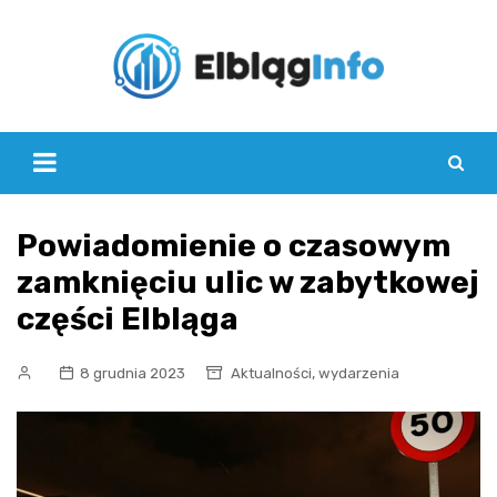
Skip
to
content
Powiadomienie o czasowym
zamknięciu ulic w zabytkowej
części Elbląga
,
8 grudnia 2023
Aktualności
wydarzenia