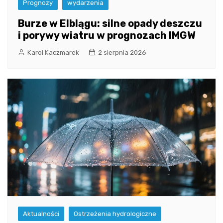
Prognozy
wydarzenia
Burze w Elblągu: silne opady deszczu
i porywy wiatru w prognozach IMGW
Karol Kaczmarek
2 sierpnia 2026
Aktualności
Ostrzeżenia hydrologiczne