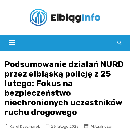
Skip
to
content
Podsumowanie działań NURD
przez elbląską policję z 25
lutego: Fokus na
bezpieczeństwo
niechronionych uczestników
ruchu drogowego
Karol Kaczmarek
26 lutego 2025
Aktualności