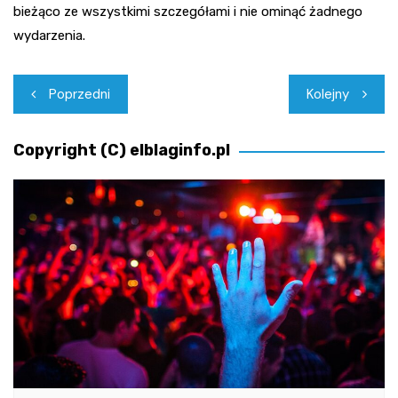
bieżąco ze wszystkimi szczegółami i nie ominąć żadnego
wydarzenia.
Nawigacja
Poprzedni
Kolejny
wpisu
Copyright (C) elblaginfo.pl