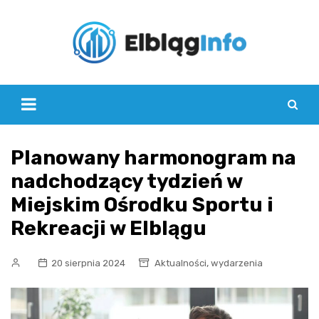
Skip
to
content
Planowany harmonogram na
nadchodzący tydzień w
Miejskim Ośrodku Sportu i
Rekreacji w Elblągu
,
20 sierpnia 2024
Aktualności
wydarzenia