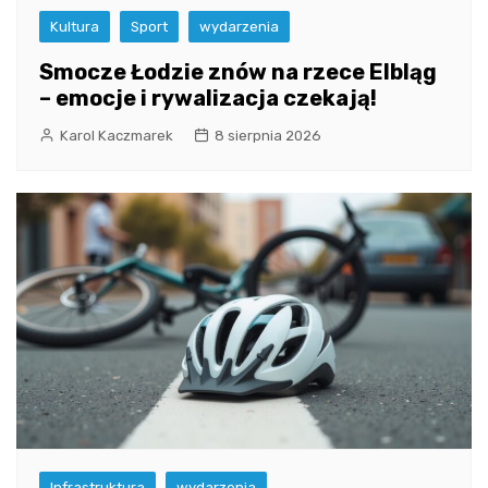
Kultura
Sport
wydarzenia
Smocze Łodzie znów na rzece Elbląg
– emocje i rywalizacja czekają!
Karol Kaczmarek
8 sierpnia 2026
Infrastruktura
wydarzenia