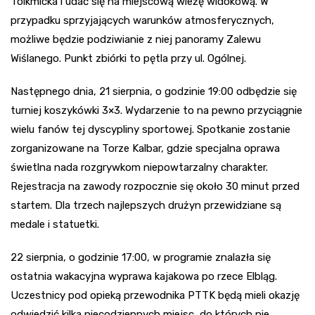
Tolkmicka i udać się na miejscową wieżę widokową. W
przypadku sprzyjających warunków atmosferycznych,
możliwe będzie podziwianie z niej panoramy Zalewu
Wiślanego. Punkt zbiórki to pętla przy ul. Ogólnej.
Następnego dnia, 21 sierpnia, o godzinie 19:00 odbędzie się
turniej koszykówki 3×3. Wydarzenie to na pewno przyciągnie
wielu fanów tej dyscypliny sportowej. Spotkanie zostanie
zorganizowane na Torze Kalbar, gdzie specjalna oprawa
świetlna nada rozgrywkom niepowtarzalny charakter.
Rejestracja na zawody rozpocznie się około 30 minut przed
startem. Dla trzech najlepszych drużyn przewidziane są
medale i statuetki.
22 sierpnia, o godzinie 17:00, w programie znalazła się
ostatnia wakacyjna wyprawa kajakowa po rzece Elbląg.
Uczestnicy pod opieką przewodnika PTTK będą mieli okazję
odwiedzić kilka niecodziennych miejsc, do których nie