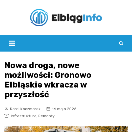
Skip
to
content
Nowa droga, nowe
możliwości: Gronowo
Elbląskie wkracza w
przyszłość
Karol Kaczmarek
16 maja 2026
,
Infrastruktura
Remonty