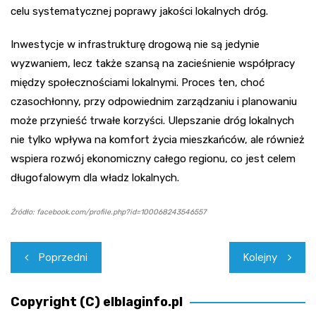
celu systematycznej poprawy jakości lokalnych dróg.
Inwestycje w infrastrukturę drogową nie są jedynie
wyzwaniem, lecz także szansą na zacieśnienie współpracy
między społecznościami lokalnymi. Proces ten, choć
czasochłonny, przy odpowiednim zarządzaniu i planowaniu
może przynieść trwałe korzyści. Ulepszanie dróg lokalnych
nie tylko wpływa na komfort życia mieszkańców, ale również
wspiera rozwój ekonomiczny całego regionu, co jest celem
długofalowym dla władz lokalnych.
Źródło: facebook.com/profile.php?id=100068243546557
Nawigacja
Poprzedni
Kolejny
wpisu
Copyright (C) elblaginfo.pl