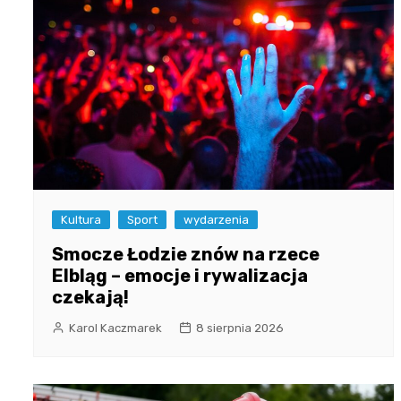
Kultura
Sport
wydarzenia
Smocze Łodzie znów na rzece
Elbląg – emocje i rywalizacja
czekają!
Karol Kaczmarek
8 sierpnia 2026