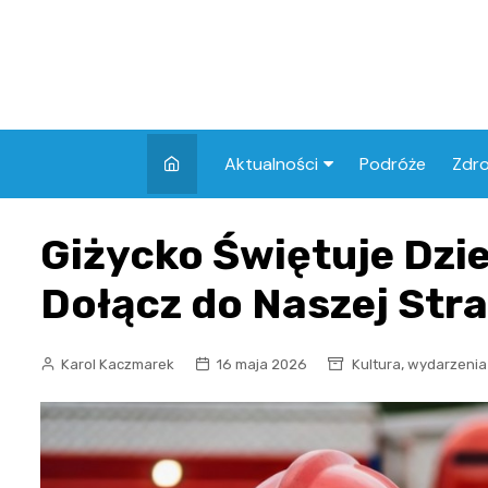
Skip
to
content
Aktualności
Podróże
Zdr
Atrakcje w Elblągu
Szpi
Giżycko Świętuje Dzi
Apt
Dołącz do Naszej Stra
Skl
,
Karol Kaczmarek
16 maja 2026
Kultura
wydarzenia