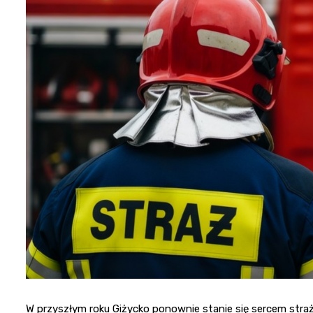
W przyszłym roku Giżycko ponownie stanie się sercem straż