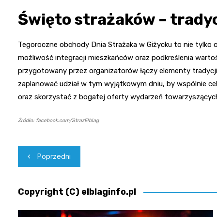
Święto strażaków – tradyc
Tegoroczne obchody Dnia Strażaka w Giżycku to nie tylko 
możliwość integracji mieszkańców oraz podkreślenia warto
przygotowany przez organizatorów łączy elementy tradycji
zaplanować udział w tym wyjątkowym dniu, by wspólnie cele
oraz skorzystać z bogatej oferty wydarzeń towarzyszącyc
Źródło: facebook.com/StrazElblag
Nawigacja
Poprzedni
wpisu
Copyright (C) elblaginfo.pl