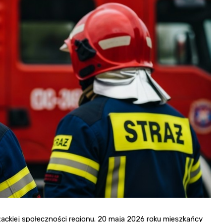
Fryzjer
Poczta
Kino
ackiej społeczności regionu. 20 maja 2026 roku mieszkańcy