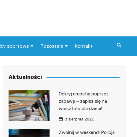
uby sportowe
Pozostałe
Kontakt
nny klub sportowy
Praca Elbląg
ub piłkarski
dlafirm.pracuj.pl
Aktualności
Lista artykułów
Odkryj empatię poprzez
zabawę – zapisz się na
warsztaty dla dzieci!
8 sierpnia 2026
Zwolnij w weekend! Policja