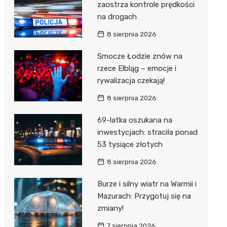
zaostrza kontrole prędkości
na drogach
8 sierpnia 2026
Smocze Łodzie znów na
rzece Elbląg – emocje i
rywalizacja czekają!
8 sierpnia 2026
69-latka oszukana na
inwestycjach: straciła ponad
53 tysiące złotych
8 sierpnia 2026
Burze i silny wiatr na Warmii i
Mazurach: Przygotuj się na
zmiany!
7 sierpnia 2026