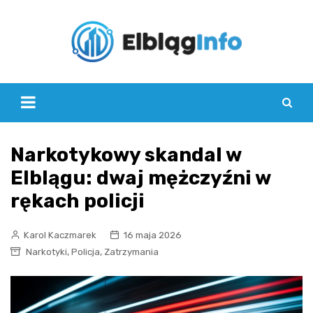
Skip
to
content
Narkotykowy skandal w
Elblągu: dwaj mężczyźni w
rękach policji
Karol Kaczmarek
16 maja 2026
,
,
Narkotyki
Policja
Zatrzymania