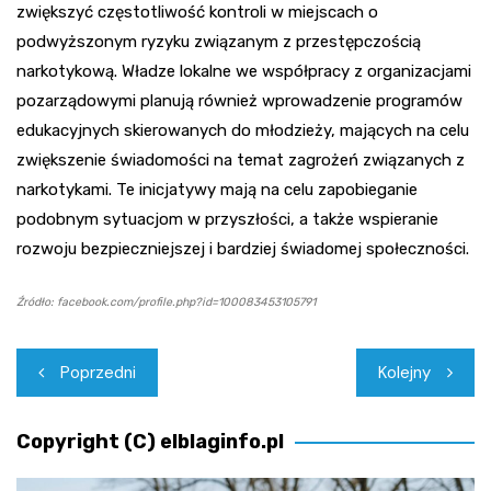
zwiększyć częstotliwość kontroli w miejscach o
podwyższonym ryzyku związanym z przestępczością
narkotykową. Władze lokalne we współpracy z organizacjami
pozarządowymi planują również wprowadzenie programów
edukacyjnych skierowanych do młodzieży, mających na celu
zwiększenie świadomości na temat zagrożeń związanych z
narkotykami. Te inicjatywy mają na celu zapobieganie
podobnym sytuacjom w przyszłości, a także wspieranie
rozwoju bezpieczniejszej i bardziej świadomej społeczności.
Źródło: facebook.com/profile.php?id=100083453105791
Nawigacja
Poprzedni
Kolejny
wpisu
Copyright (C) elblaginfo.pl