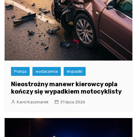
Policja
wydarzenia
Wypadki
Nieostrożny manewr kierowcy opla
kończy się wypadkiem motocyklisty
Karol Kaczmarek
31 lipca 2026