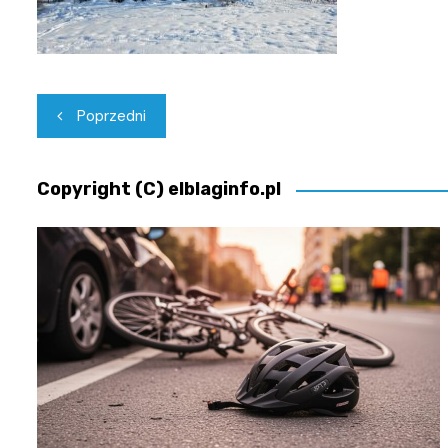
Nawigacja
Poprzedni
wpisu
Copyright (C) elblaginfo.pl