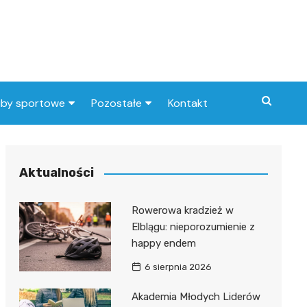
uby sportowe
Pozostałe
Kontakt
nny klub sportowy
Praca Elbląg
ub piłkarski
dlafirm.pracuj.pl
Aktualności
Lista artykułów
Rowerowa kradzież w
Elblągu: nieporozumienie z
happy endem
6 sierpnia 2026
Akademia Młodych Liderów