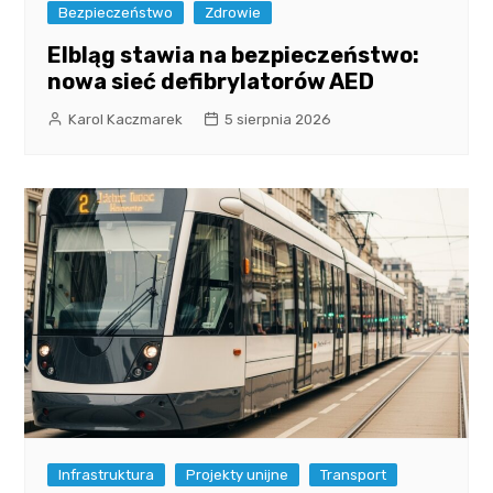
Bezpieczeństwo
Zdrowie
Elbląg stawia na bezpieczeństwo:
nowa sieć defibrylatorów AED
Karol Kaczmarek
5 sierpnia 2026
Infrastruktura
Projekty unijne
Transport