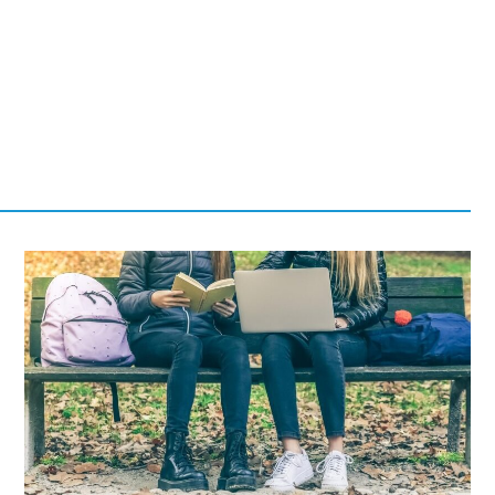
Fryzjer
Poczta
Kino