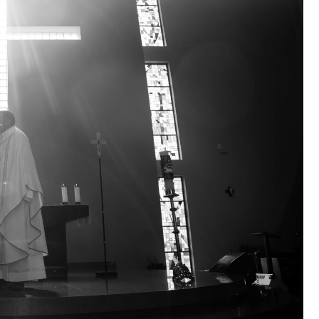
Fryzjer
Poczta
Kino