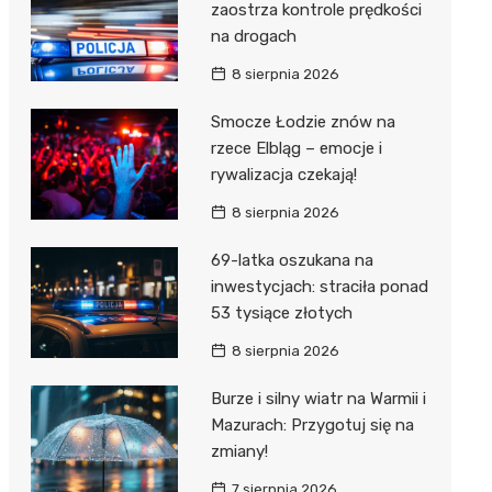
zaostrza kontrole prędkości
na drogach
8 sierpnia 2026
Smocze Łodzie znów na
rzece Elbląg – emocje i
rywalizacja czekają!
8 sierpnia 2026
69-latka oszukana na
inwestycjach: straciła ponad
53 tysiące złotych
8 sierpnia 2026
Burze i silny wiatr na Warmii i
Mazurach: Przygotuj się na
zmiany!
7 sierpnia 2026