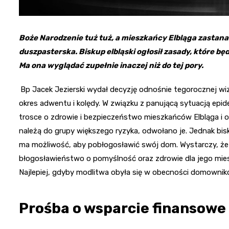
Boże Narodzenie tuż tuż, a mieszkańcy Elbląga zastana
duszpasterska. Biskup elbląski ogłosił zasady, które 
Ma ona wyglądać zupełnie inaczej niż do tej pory.
Bp Jacek Jezierski wydał decyzję odnośnie tegorocznej wi
okres adwentu i kolędy. W związku z panującą sytuacją epi
trosce o zdrowie i bezpieczeństwo mieszkańców Elbląga i o
należą do grupy większego ryzyka, odwołano je. Jednak bis
ma możliwość, aby pobłogosławić swój dom. Wystarczy, że 
błogosławieństwo o pomyślność oraz zdrowie dla jego mie
Najlepiej, gdyby modlitwa obyła się w obecności domownik
Prośba o wsparcie finansowe