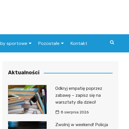
uby sportowe
Pozostałe
Kontakt
nny klub sportowy
Praca Elbląg
ub piłkarski
dlafirm.pracuj.pl
Aktualności
Lista artykułów
Odkryj empatię poprzez
zabawę – zapisz się na
warsztaty dla dzieci!
8 sierpnia 2026
Zwolnij w weekend! Policja