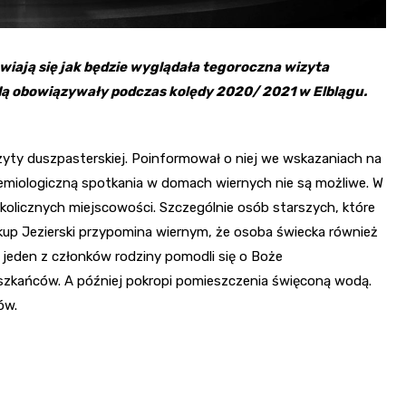
wiają się jak będzie wyglądała tegoroczna wizyta
będą obowiązywały podczas kolędy 2020/ 2021 w Elblągu.
zyty duszpasterskiej. Poinformował o niej we wskazaniach na
demiologiczną spotkania w domach wiernych nie są możliwe. W
kolicznych miejscowości. Szczególnie osób starszych, które
kup Jezierski przypomina wiernym, że osoba świecka również
jeden z członków rodziny pomodli się o Boże
szkańców. A później pokropi pomieszczenia święconą wodą.
ów.