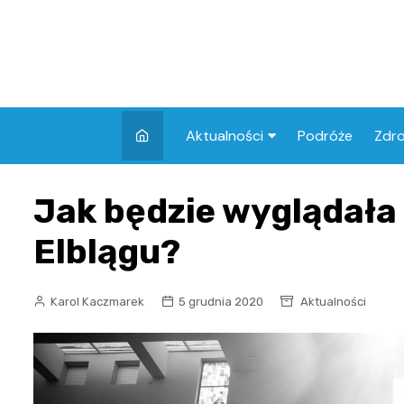
Skip
to
content
Aktualności
Podróże
Zdr
Atrakcje w Elblągu
Szpi
Jak będzie wyglądała
Apt
Elblągu?
Skl
Karol Kaczmarek
5 grudnia 2020
Aktualności