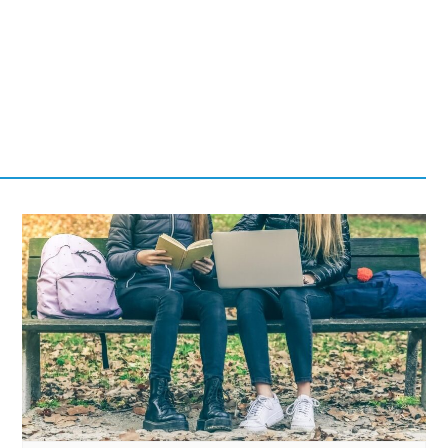
Fryzjer
Poczta
Kino