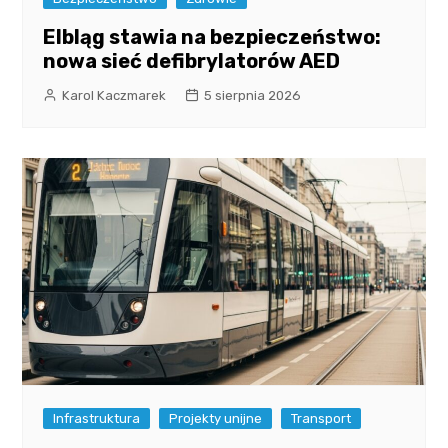
Elbląg stawia na bezpieczeństwo:
nowa sieć defibrylatorów AED
Karol Kaczmarek
5 sierpnia 2026
Infrastruktura
Projekty unijne
Transport