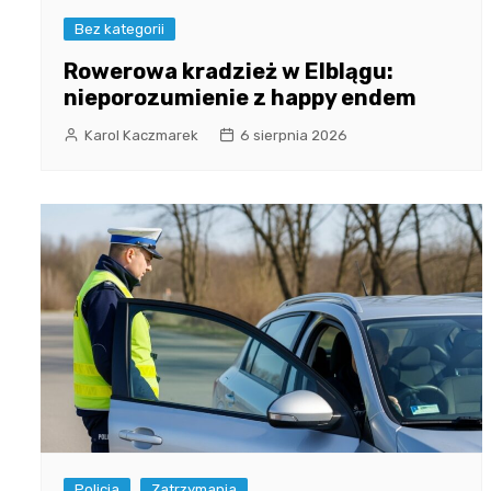
Bez kategorii
Rowerowa kradzież w Elblągu:
nieporozumienie z happy endem
Karol Kaczmarek
6 sierpnia 2026
Policja
Zatrzymania