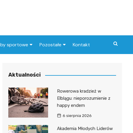
uby sportowe
Pozostałe
Kontakt
nny klub sportowy
Praca Elbląg
ub piłkarski
dlafirm.pracuj.pl
Aktualności
Lista artykułów
Rowerowa kradzież w
Elblągu: nieporozumienie z
happy endem
6 sierpnia 2026
Akademia Młodych Liderów