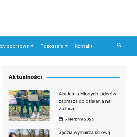
uby sportowe
Pozostałe
Kontakt
nny klub sportowy
Praca Elbląg
ub piłkarski
dlafirm.pracuj.pl
Aktualności
Lista artykułów
Akademia Młodych Liderów
zaprasza do działania na
Zatorzu!
5 sierpnia 2026
Sędzia wymierza surową