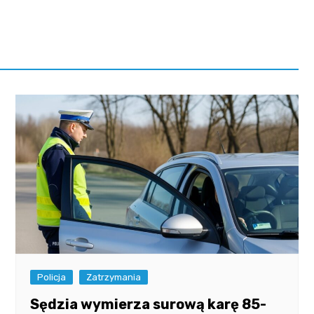
Fryzjer
Poczta
Kino
Policja
Zatrzymania
Sędzia wymierza surową karę 85-