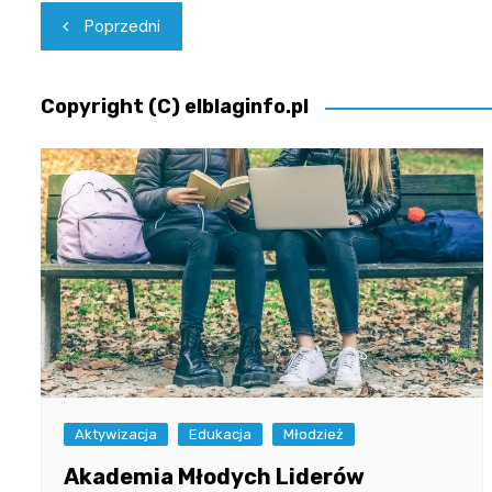
Nawigacja
Poprzedni
wpisu
Copyright (C) elblaginfo.pl
Aktywizacja
Edukacja
Młodzież
Akademia Młodych Liderów