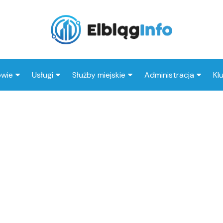
owie
Usługi
Służby miejskie
Administracja
Kl
tal
Wesele
Straż pożarna
Urząd miasta
I
eka
Kluby
Straż miejska
Urząd skarbowy
Kl
ep medyczny
Taxi
Policja
MOPS
Stacja paliw
ZUS
Księgarnia
Restauracja
Adwokat