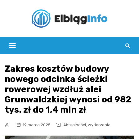
Skip
to
content
Zakres kosztów budowy
nowego odcinka ścieżki
rowerowej wzdłuż alei
Grunwaldzkiej wynosi od 982
tys. zł do 1,4 mln zł
,
19 marca 2025
Aktualności
wydarzenia