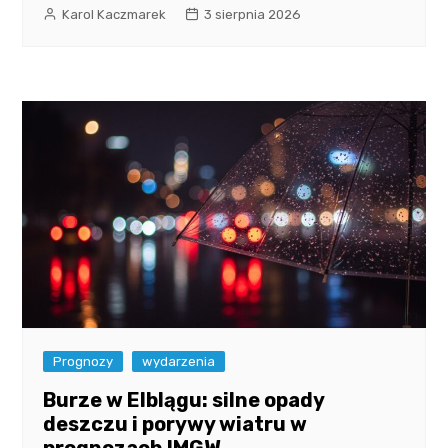
Karol Kaczmarek
3 sierpnia 2026
Prognozy
wydarzenia
Burze w Elblągu: silne opady
deszczu i porywy wiatru w
prognozach IMGW