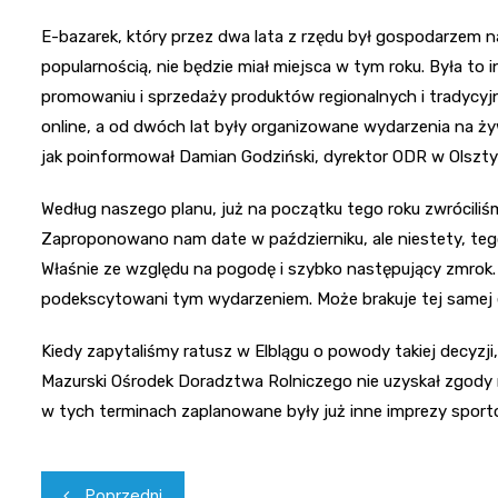
E-bazarek, który przez dwa lata z rzędu był gospodarzem na
popularnością, nie będzie miał miejsca w tym roku. Była to
promowaniu i sprzedaży produktów regionalnych i tradycyjn
online, a od dwóch lat były organizowane wydarzenia na ży
jak poinformował Damian Godziński, dyrektor ODR w Olsztyn
Według naszego planu, już na początku tego roku zwróciliś
Zaproponowano nam date w październiku, ale niestety, teg
Właśnie ze względu na pogodę i szybko następujący zmrok. 
podekscytowani tym wydarzeniem. Może brakuje tej samej e
Kiedy zapytaliśmy ratusz w Elblągu o powody takiej decyzj
Mazurski Ośrodek Doradztwa Rolniczego nie uzyskał zgody
w tych terminach zaplanowane były już inne imprezy sporto
Nawigacja
Poprzedni