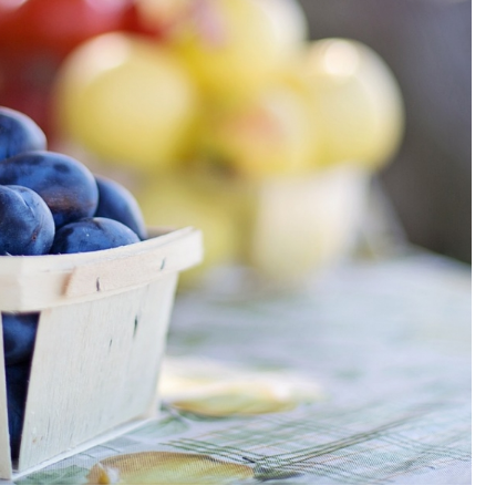
Fryzjer
Poczta
Kino