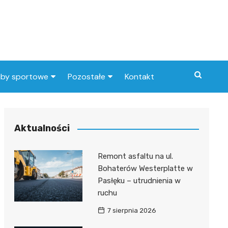
uby sportowe
Pozostałe
Kontakt
nny klub sportowy
Praca Elbląg
ub piłkarski
dlafirm.pracuj.pl
Aktualności
Lista artykułów
Remont asfaltu na ul.
Bohaterów Westerplatte w
Pasłęku – utrudnienia w
ruchu
7 sierpnia 2026