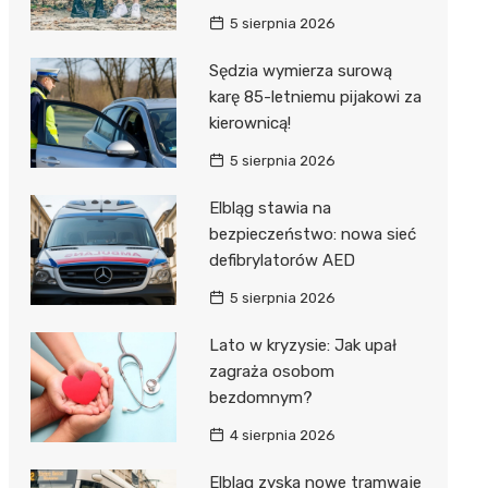
5 sierpnia 2026
Sędzia wymierza surową
karę 85-letniemu pijakowi za
kierownicą!
5 sierpnia 2026
Elbląg stawia na
bezpieczeństwo: nowa sieć
defibrylatorów AED
5 sierpnia 2026
Lato w kryzysie: Jak upał
zagraża osobom
bezdomnym?
4 sierpnia 2026
Elbląg zyska nowe tramwaje