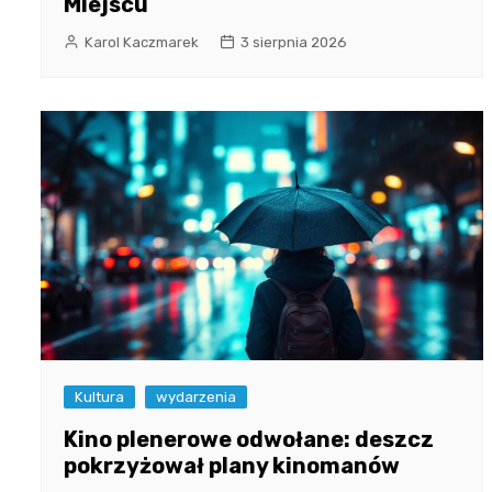
Miejscu
Karol Kaczmarek
3 sierpnia 2026
Kultura
wydarzenia
Kino plenerowe odwołane: deszcz
pokrzyżował plany kinomanów