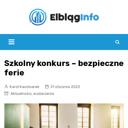
Skip
to
content
Szkolny konkurs – bezpieczne
ferie
Karol Kaczmarek
31 stycznia 2023
,
Aktualności
wydarzenia