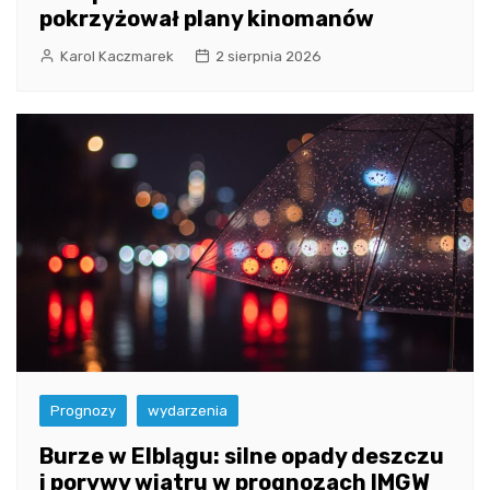
pokrzyżował plany kinomanów
Karol Kaczmarek
2 sierpnia 2026
Prognozy
wydarzenia
Burze w Elblągu: silne opady deszczu
i porywy wiatru w prognozach IMGW