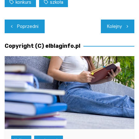
konkurs
szkoła
Nawigacja
Poprzedni
Kolejny
wpisu
Copyright (C) elblaginfo.pl