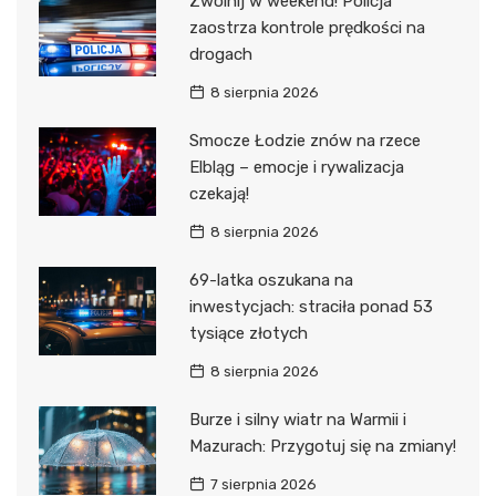
Zwolnij w weekend! Policja
zaostrza kontrole prędkości na
drogach
8 sierpnia 2026
Smocze Łodzie znów na rzece
Elbląg – emocje i rywalizacja
czekają!
8 sierpnia 2026
69-latka oszukana na
inwestycjach: straciła ponad 53
tysiące złotych
8 sierpnia 2026
Burze i silny wiatr na Warmii i
Mazurach: Przygotuj się na zmiany!
7 sierpnia 2026