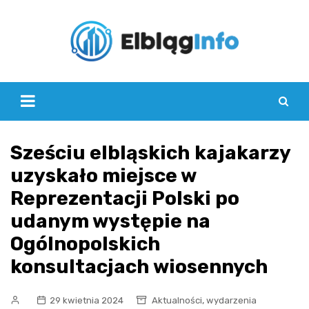
Skip
to
content
Sześciu elbląskich kajakarzy
uzyskało miejsce w
Reprezentacji Polski po
udanym występie na
Ogólnopolskich
konsultacjach wiosennych
,
29 kwietnia 2024
Aktualności
wydarzenia