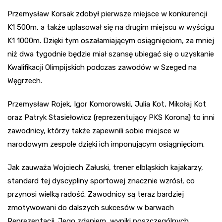
Przemysław Korsak zdobył pierwsze miejsce w konkurencji
K1 500m, a także uplasował się na drugim miejscu w wyścigu
K1 1000m. Dzięki tym oszałamiającym osiągnięciom, za mniej
niż dwa tygodnie będzie miał szansę ubiegać się o uzyskanie
Kwalifikacji Olimpijskich podczas zawodów w Szeged na
Węgrzech.
Przemysław Rojek, Igor Komorowski, Julia Kot, Mikołaj Kot
oraz Patryk Stasiełowicz (reprezentujący PKS Korona) to inni
zawodnicy, którzy także zapewnili sobie miejsce w
narodowym zespole dzięki ich imponującym osiągnięciom.
Jak zauważa Wojciech Załuski, trener elbląskich kajakarzy,
standard tej dyscypliny sportowej znacznie wzrósł, co
przynosi wielką radość. Zawodnicy są teraz bardziej
zmotywowani do dalszych sukcesów w barwach
Reprezentacji. Jego zdaniem, wyniki poszczególnych