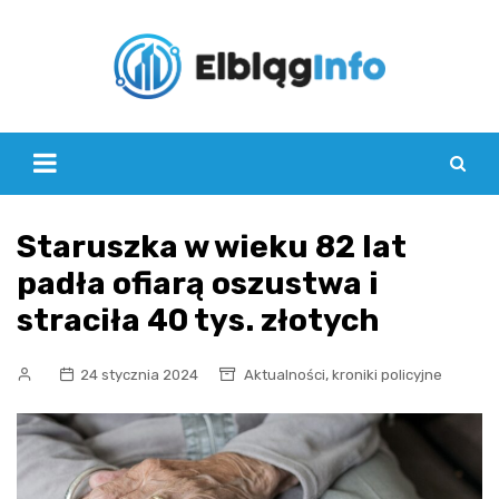
Skip
to
content
Staruszka w wieku 82 lat
padła ofiarą oszustwa i
straciła 40 tys. złotych
,
24 stycznia 2024
Aktualności
kroniki policyjne