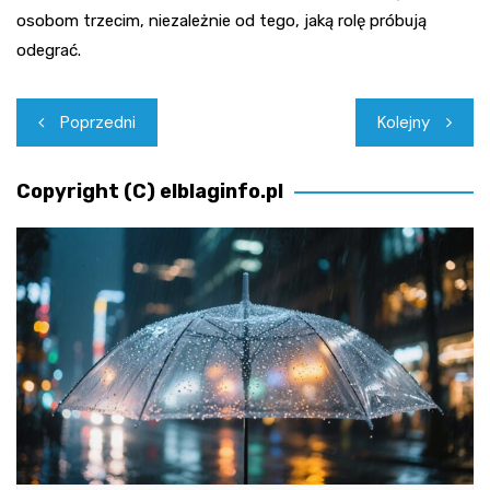
osobom trzecim, niezależnie od tego, jaką rolę próbują
odegrać.
Nawigacja
Poprzedni
Kolejny
wpisu
Copyright (C) elblaginfo.pl