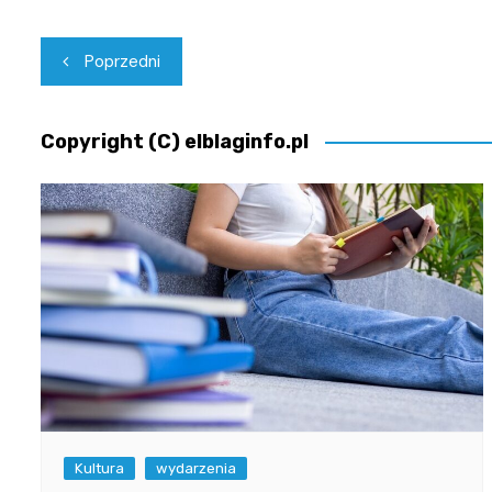
Nawigacja
Poprzedni
wpisu
Copyright (C) elblaginfo.pl
Kultura
wydarzenia