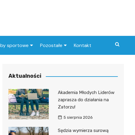
uby sportowe
Pozostałe
Kontakt
nny klub sportowy
Praca Elbląg
ub piłkarski
dlafirm.pracuj.pl
Aktualności
Lista artykułów
Akademia Młodych Liderów
zaprasza do działania na
Zatorzu!
5 sierpnia 2026
Sędzia wymierza surową