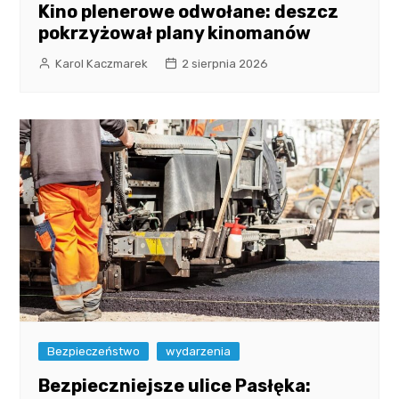
Kino plenerowe odwołane: deszcz
pokrzyżował plany kinomanów
Karol Kaczmarek
2 sierpnia 2026
Bezpieczeństwo
wydarzenia
Bezpieczniejsze ulice Pasłęka: