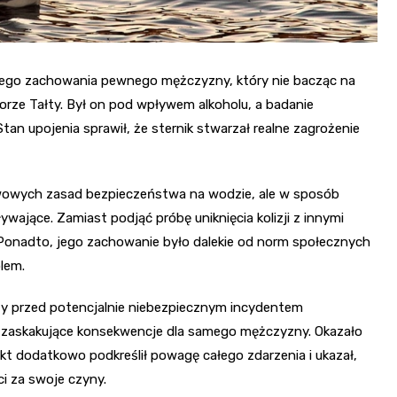
znego zachowania pewnego mężczyzny, który nie bacząc na
rze Tałty. Był on pod wpływem alkoholu, a badanie
tan upojenia sprawił, że sternik stwarzał realne zagrożenie
tawowych zasad bezpieczeństwa na wodzie, ale w sposób
wające. Zamiast podjąć próbę uniknięcia kolizji z innymi
 Ponadto, jego zachowanie było dalekie od norm społecznych
lem.
arzy przed potencjalnie niebezpiecznym incydentem
ż zaskakujące konsekwencje dla samego mężczyzny. Okazało
kt dodatkowo podkreślił powagę całego zdarzenia i ukazał,
ci za swoje czyny.