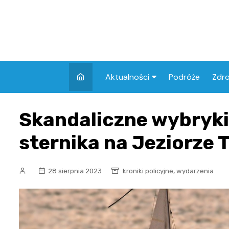
Skip
to
content
Aktualności
Podróże
Zdr
Atrakcje w Elblągu
Szpi
Skandaliczne wybryki
Apt
sternika na Jeziorze 
Skl
,
28 sierpnia 2023
kroniki policyjne
wydarzenia