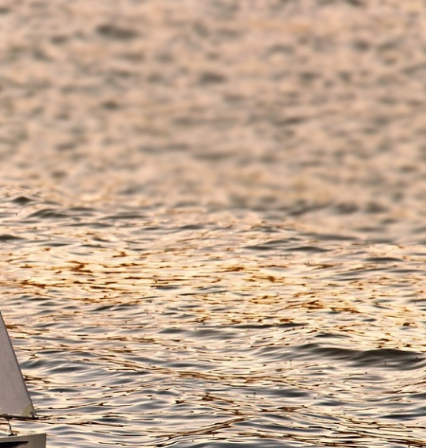
Fryzjer
Poczta
Kino