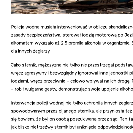
Policja wodna musiała interweniować w obliczu skandalic
zasady bezpieczeństwa, sterował łodzią motorową po Jezio
alkomatem wykazało aż 2,5 promila alkoholu w organizmie. S
dla innych żeglarzy.
Jako sternik, mężczyzna nie tylko nie przestrzegał pods
wręcz agresywny i bezwzględny ignorował inne jednostki pły
łodziami, wręcz przeciwnie – celowo wpływał na ich drogę.
– robił wulgarne gesty, demonstrując swoje upojenie alkoho
Interwencja policji wodnej nie tylko uchroniła innych żegl
spowodowanym przez pijanego sternika, ale przyniosła te
się bowiem, że był on osobą poszukiwaną przez sąd. Ten fa
jak blisko nietrzeźwy sternik był uniknięcia odpowiedzialnoś