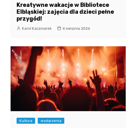
Kreatywne wakacje w Bibliotece
Elbląskiej: zajęcia dla dzieci pełne
przygód!
Karol Kaczmarek
4 sierpnia 2026
Kultura
wydarzenia